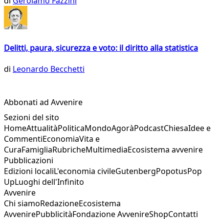
di
Gerolamo Fazzini
Delitti, paura, sicurezza e voto: il diritto alla statistica
di
Leonardo Becchetti
Abbonati ad Avvenire
Sezioni del sito
Home
Attualità
Politica
Mondo
Agorà
Podcast
Chiesa
Idee e
Commenti
Economia
Vita e
Cura
Famiglia
Rubriche
Multimedia
Ecosistema avvenire
Pubblicazioni
Edizioni locali
L'economia civile
Gutenberg
Popotus
Pop
Up
Luoghi dell'Infinito
Avvenire
Chi siamo
Redazione
Ecosistema
Avvenire
Pubblicità
Fondazione Avvenire
Shop
Contatti