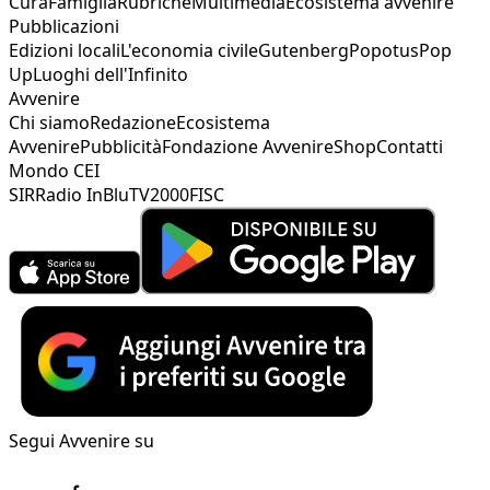
Cura
Famiglia
Rubriche
Multimedia
Ecosistema avvenire
Pubblicazioni
Edizioni locali
L'economia civile
Gutenberg
Popotus
Pop
Up
Luoghi dell'Infinito
Avvenire
Chi siamo
Redazione
Ecosistema
Avvenire
Pubblicità
Fondazione Avvenire
Shop
Contatti
Mondo CEI
SIR
Radio InBlu
TV2000
FISC
Segui Avvenire su