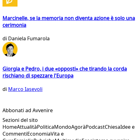
Marcinelle, se la memoria non diventa azione è solo una
cerimonia
di
Daniela Fumarola
Giorgia e Pedro, i due «opposti» che tirando la corda
rischiano di spezzare l'Europa
di
Marco Iasevoli
Abbonati ad Avvenire
Sezioni del sito
Home
Attualità
Politica
Mondo
Agorà
Podcast
Chiesa
Idee e
Commenti
Economia
Vita e