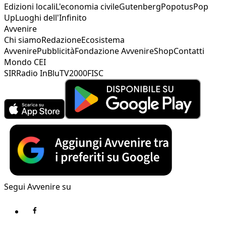
Edizioni locali
L'economia civile
Gutenberg
Popotus
Pop
Up
Luoghi dell'Infinito
Avvenire
Chi siamo
Redazione
Ecosistema
Avvenire
Pubblicità
Fondazione Avvenire
Shop
Contatti
Mondo CEI
SIR
Radio InBlu
TV2000
FISC
Segui Avvenire su