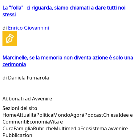
La "folla" ci riguarda, siamo chiamati a dare tutti noi
stessi
di
Enrico Giovannini
Marcinelle, se la memoria non diventa azione è solo una
cerimonia
di
Daniela Fumarola
Abbonati ad Avvenire
Sezioni del sito
Home
Attualità
Politica
Mondo
Agorà
Podcast
Chiesa
Idee e
Commenti
Economia
Vita e
Cura
Famiglia
Rubriche
Multimedia
Ecosistema avvenire
Pubblicazioni