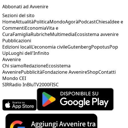
Abbonati ad Avvenire
Sezioni del sito
Home
Attualità
Politica
Mondo
Agorà
Podcast
Chiesa
Idee e
Commenti
Economia
Vita e
Cura
Famiglia
Rubriche
Multimedia
Ecosistema avvenire
Pubblicazioni
Edizioni locali
L'economia civile
Gutenberg
Popotus
Pop
Up
Luoghi dell'Infinito
Avvenire
Chi siamo
Redazione
Ecosistema
Avvenire
Pubblicità
Fondazione Avvenire
Shop
Contatti
Mondo CEI
SIR
Radio InBlu
TV2000
FISC