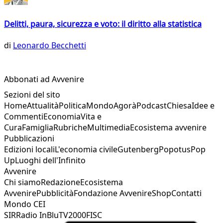
Delitti, paura, sicurezza e voto: il diritto alla statistica
di
Leonardo Becchetti
Abbonati ad Avvenire
Sezioni del sito
Home
Attualità
Politica
Mondo
Agorà
Podcast
Chiesa
Idee e
Commenti
Economia
Vita e
Cura
Famiglia
Rubriche
Multimedia
Ecosistema avvenire
Pubblicazioni
Edizioni locali
L'economia civile
Gutenberg
Popotus
Pop
Up
Luoghi dell'Infinito
Avvenire
Chi siamo
Redazione
Ecosistema
Avvenire
Pubblicità
Fondazione Avvenire
Shop
Contatti
Mondo CEI
SIR
Radio InBlu
TV2000
FISC