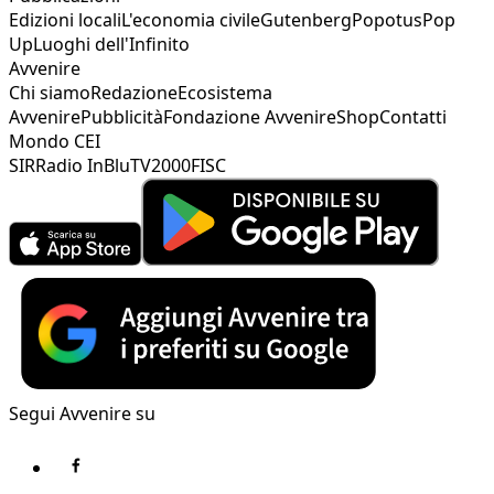
Edizioni locali
L'economia civile
Gutenberg
Popotus
Pop
Up
Luoghi dell'Infinito
Avvenire
Chi siamo
Redazione
Ecosistema
Avvenire
Pubblicità
Fondazione Avvenire
Shop
Contatti
Mondo CEI
SIR
Radio InBlu
TV2000
FISC
Segui Avvenire su