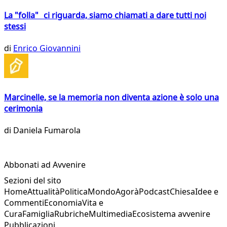
La "folla" ci riguarda, siamo chiamati a dare tutti noi
stessi
di
Enrico Giovannini
Marcinelle, se la memoria non diventa azione è solo una
cerimonia
di
Daniela Fumarola
Abbonati ad Avvenire
Sezioni del sito
Home
Attualità
Politica
Mondo
Agorà
Podcast
Chiesa
Idee e
Commenti
Economia
Vita e
Cura
Famiglia
Rubriche
Multimedia
Ecosistema avvenire
Pubblicazioni