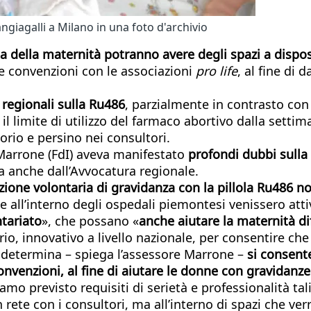
giagalli a Milano in una foto d'archivio
la della maternità potranno avere degli spazi a disp
e convenzioni con le associazioni
pro life
, al fine di
 regionali sulla Ru486
, parzialmente in contrasto con
 il limite di utilizzo del farmaco abortivo dalla set
orio e persino nei consultori.
o Marrone (FdI) aveva manifestato
profondi dubbi sulla
 anche dall’Avvocatura regionale.
ruzione volontaria di gravidanza con la pillola Ru486
all’interno degli ospedali piemontesi venissero attiva
ntariato
», che possano «
anche aiutare la maternità dif
o, innovativo a livello nazionale, per consentire che 
 determina – spiega l’assessore Marrone –
si consente
nvenzioni, al fine di aiutare le donne con gravidanze d
amo previsto requisiti di serietà e professionalità tal
in rete con i consultori, ma all’interno di spazi che v