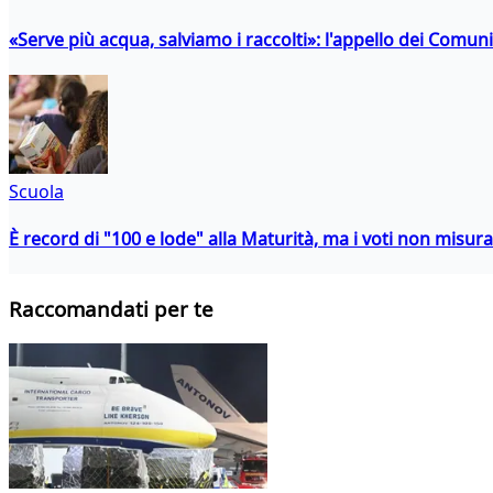
«Serve più acqua, salviamo i raccolti»: l'appello dei Comuni 
Scuola
È record di "100 e lode" alla Maturità, ma i voti non misu
Raccomandati per te