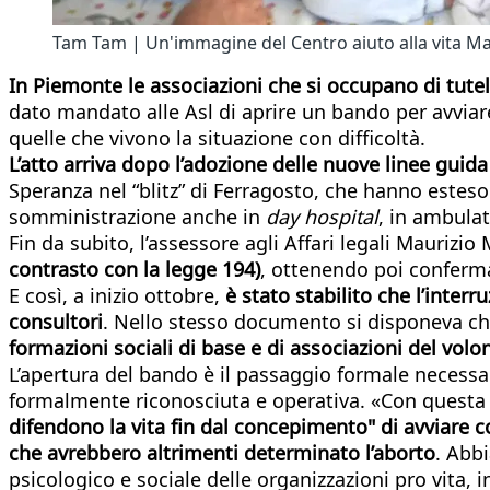
Tam Tam | Un'immagine del Centro aiuto alla vita Man
In Piemonte le associazioni che si occupano di tute
dato mandato alle Asl di aprire un bando per avviar
quelle che vivono la situazione con difficoltà.
L’atto arriva dopo l’adozione delle nuove linee guida
Speranza nel “blitz” di Ferragosto, che hanno esteso
somministrazione anche in
day hospital
, in ambulat
Fin da subito, l’assessore agli Affari legali Maurizi
contrasto con la legge 194)
, ottenendo poi conferma
E così, a inizio ottobre,
è stato stabilito che l’inter
consultori
. Nello stesso documento si disponeva che 
formazioni sociali di base e di associazioni del volo
L’apertura del bando è il passaggio formale necessari
formalmente riconosciuta e operativa. «Con questa
difendono la vita fin dal concepimento" di avviare co
che avrebbero altrimenti determinato l’aborto
. Abbi
psicologico e sociale delle organizzazioni pro vita, 