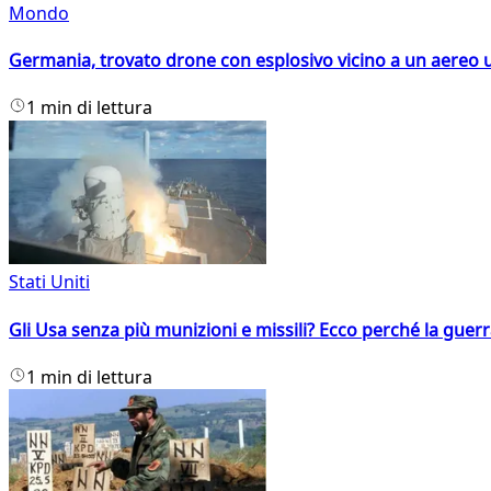
Mondo
Germania, trovato drone con esplosivo vicino a un aereo 
1 min di lettura
Stati Uniti
Gli Usa senza più munizioni e missili? Ecco perché la guerr
1 min di lettura