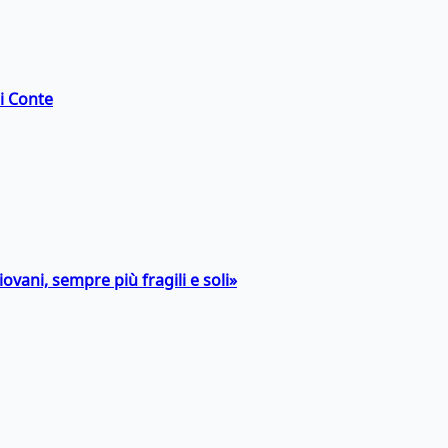
di Conte
ovani, sempre più fragili e soli»