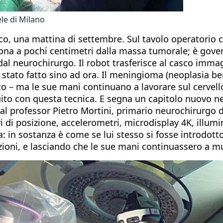
le di Milano
o, una mattina di settembre. Sul tavolo operatorio c’
ziona a pochi centimetri dalla massa tumorale; è gov
l neurochirurgo. Il robot trasferisce al casco immagi
 stato fatto sino ad ora. Il meningioma (neoplasia be
co – ma le sue mani continuano a lavorare sul cervell
ito con questa tecnica. E segna un capitolo nuovo ne
al professor Pietro Mortini, primario neurochirurgo d
ri di posizione, accelerometri, microdisplay 4K, illu
za: in sostanza è come se lui stesso si fosse introdott
sizioni, e lasciando che le sue mani continuassero a 