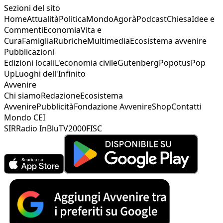
Sezioni del sito
Home
Attualità
Politica
Mondo
Agorà
Podcast
Chiesa
Idee e
Commenti
Economia
Vita e
Cura
Famiglia
Rubriche
Multimedia
Ecosistema avvenire
Pubblicazioni
Edizioni locali
L'economia civile
Gutenberg
Popotus
Pop
Up
Luoghi dell'Infinito
Avvenire
Chi siamo
Redazione
Ecosistema
Avvenire
Pubblicità
Fondazione Avvenire
Shop
Contatti
Mondo CEI
SIR
Radio InBlu
TV2000
FISC