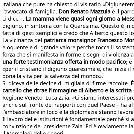
italiana che pure ha chiesto di visitarlo.«Digiuner
l’avvocato di famiglia.
Don Renato Mazzula
è il parr
ci dice –.
La mamma viene quasi ogni giorno a Messa.
digiuno, in sintonia con la Quaresima. Questo è in
fatta di gesti semplici e credo che Alberto questo 
La vicinanza del
patriarca monsignor Francesco Mor
eloquente e di grande valore perché tocca il sostenta
forza che si manifesta in forme e segni di violenza a d
una forte testimonianza offerta in modo pacifico
; è
«per il cristiano il digiuno quaresimale, che inizia 
dona la vita per la salvezza del mondo».
Si diceva delle decine di migliaia di firme raccolte.
È
cartello che ritrae l’immagine di Alberto e la scritta
Regione Veneto, Luca Zaia. «Ci siamo interessati p
anche sul fronte dei rapporti con quel Paese – ha af
l’ambasciatore in loco e la diplomazia stanno lavor
Il lavoro delle istituzioni è fondamentale perché si a
convinzione del presidente Zaia. Ed è ovviamente la 
il Mercoledì delle Ceneri.