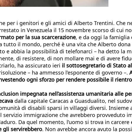
 per i genitori e gli amici di Alberto Trentini. Che n
arrestato in Venezuela il 15 novembre scorso di cui no
rmato per la sua scarcerazione
, e da oggi la famiglia
a tutto il mondo, perché è una vita che Alberto dona 
o e abbia la possibilità di telefonarci – ha detto la
mente, di resistere, di non mollare mai e di avere fid
triarlo, ha assicurato ieri
il sottosegretario di Stato 
 risoluzione – ha ammesso l’esponente di governo –.
A
nvestendo ogni sforzo per rendere possibile il rientro
lusion impegnata nell’assistenza umanitaria alle per
recava
dalla capitale Caracas a Guasdualito, nel sudo
nità di disabili sparsi in villaggi diversi. Insieme a
el servizio immigrazione che avrebbero provveduto i
aduro. Da quel momento, l’uomo si trova in carcere e 
 gli servirebbero
. Non avrebbe ancora avuto la possib