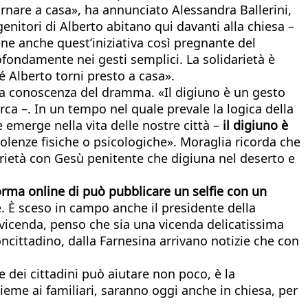
ornare a casa», ha annunciato Alessandra Ballerini,
enitori di Alberto abitano qui davanti alla chiesa –
ene anche quest’iniziativa così pregnante del
fondamente nei gesti semplici. La solidarietà è
 Alberto torni presto a casa».
uti a conoscenza del dramma. «Il digiuno è un gesto
rca –. In un tempo nel quale prevale la logica della
he emerge nella vita delle nostre città –
il digiuno è
iolenze fisiche o psicologiche». Moraglia ricorda che
idarietà con Gesù penitente che digiuna nel deserto e
rma online di può pubblicare un selfie con un
ne. È sceso in campo anche il presidente della
vicenda, penso che sia una vicenda delicatissima
ncittadino, dalla Farnesina arrivano notizie che con
e dei cittadini può aiutare non poco, è la
ieme ai familiari, saranno oggi anche in chiesa, per