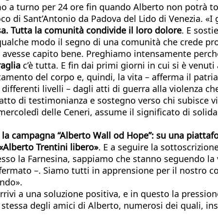
emo a turno per 24 ore fin quando Alberto non potrà t
oco di Sant’Antonio da Padova del Lido di Venezia. «I g
 Tutta la comunità condivide il loro dolore
. E sosti
 qualche modo il segno di una comunità che crede pro
lo avesse capito bene. Preghiamo intensamente perché
aglia
c’è tutta. E fin dai primi giorni in cui si è ven
mento del corpo e, quindi, la vita – afferma il patria
ifferenti livelli – dagli atti di guerra alla violenza c
 atto di testimonianza e sostegno verso chi subisce v
il mercoledì delle Ceneri, assume il significato di sol
 la campagna “Alberto Wall od Hope”: su una piattafo
 «Alberto Trentini libero»
. E a seguire la sottoscrizio
resso la Farnesina, sappiamo che stanno seguendo la 
fermato –. Siamo tutti in apprensione per il nostro co
ando».
rrivi a una soluzione positiva, e in questo la pression
stessa degli amici di Alberto, numerosi dei quali, ins