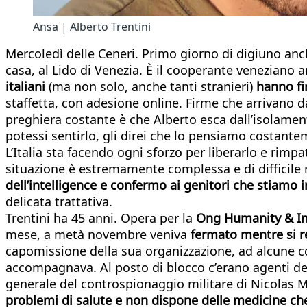
Ansa | Alberto Trentini
Mercoledì delle Ceneri. Primo giorno di digiuno anche
casa, al Lido di Venezia. È il cooperante veneziano 
italiani
(ma non solo, anche tanti stranieri)
hanno fi
staffetta, con adesione online. Firme che arrivano d
preghiera costante è che Alberto esca dall’isolament
potessi sentirlo, gli direi che lo pensiamo costante
L’Italia sta facendo ogni sforzo per liberarlo e rimpa
situazione è estremamente complessa e di difficile
dell’intelligence e confermo ai genitori che stiamo i
delicata trattativa.
Trentini ha 45 anni. Opera per la
Ong Humanity & Inc
mese, a metà novembre veniva
fermato mentre
si 
capomissione della sua organizzazione, ad alcune comu
accompagnava. Al posto di blocco c’erano agenti d
generale del controspionaggio militare di Nicolas M
problemi di salute e non dispone delle medicine che