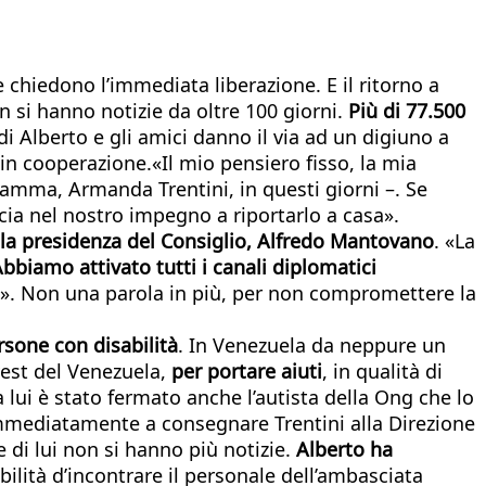
e chiedono l’immediata liberazione. E il ritorno a
n si hanno notizie da oltre 100 giorni.
Più di 77.500
 di Alberto e gli amici danno il via ad un digiuno a
in cooperazione.«Il mio pensiero fisso, la mia
 mamma, Armanda Trentini, in questi giorni –. Se
ucia nel nostro impegno a riportarlo a casa».
alla presidenza del Consiglio, Alfredo Mantovano
. «La
bbiamo attivato tutti i canali diplomatici
». Non una parola in più, per non compromettere la
sone con disabilità
. In Venezuela da neppure un
vest del Venezuela,
per portare aiuti
, in qualità di
 lui è stato fermato anche l’autista della Ong che lo
mmediatamente a consegnare Trentini alla Direzione
di lui non si hanno più notizie.
Alberto ha
ilità d’incontrare il personale dell’ambasciata