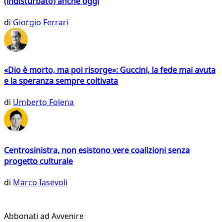
(indisturbato) anche oggi
di
Giorgio Ferrari
«Dio è morto, ma poi risorge»: Guccini, la fede mai avuta
e la speranza sempre coltivata
di
Umberto Folena
Centrosinistra, non esistono vere coalizioni senza
progetto culturale
di
Marco Iasevoli
Abbonati ad Avvenire