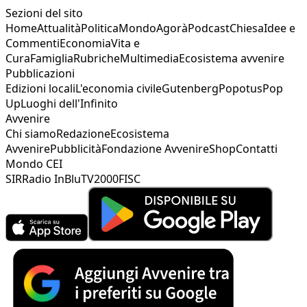
Sezioni del sito
Home
Attualità
Politica
Mondo
Agorà
Podcast
Chiesa
Idee e
Commenti
Economia
Vita e
Cura
Famiglia
Rubriche
Multimedia
Ecosistema avvenire
Pubblicazioni
Edizioni locali
L'economia civile
Gutenberg
Popotus
Pop
Up
Luoghi dell'Infinito
Avvenire
Chi siamo
Redazione
Ecosistema
Avvenire
Pubblicità
Fondazione Avvenire
Shop
Contatti
Mondo CEI
SIR
Radio InBlu
TV2000
FISC