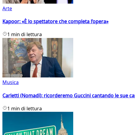
Arte
Kapoor: «È lo spettatore che completa l’opera»
1 min di lettura
Musica
Carletti (Nomadi): ricorderemo Guccini cantando le sue ca
1 min di lettura