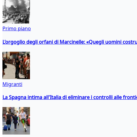
Primo piano
L’orgoglio degli orfani di Marcinelle: «Quegli uomini costr
Migranti
La Spagna intima all'Italia di eliminare i controlli alle fro