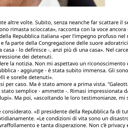
 altre volte. Subito, senza neanche far scattare il 
«Sono rimasta scioccata», racconta con la voce ancora i
la Repubblica italiana «per l’impegno profuso nel migl
 fa parte della Congregazione delle suore adoratrici
a casa - lo definisce -, anzi più di una casa». Nel car
spressione dei detenuti.
e la notizia. Non mi aspettavo un riconoscimento co
pubblica - aggiunge - è stata subito immensa. Gli son
lli e sorelle detenuti».
i per caso. Ma è stato amore a prima vista. “Galeotta
è stato semplice - ammette -. Rimasi impressionata dai
upi». Ma poi, «ascoltando le loro testimonianze, mi s
 considerato. «Il presidente della Repubblica fa di 
idianamente. «Le condizioni di vita sono un disastro -
raffollamento e tanta disperazione. Non c’è privacy e 