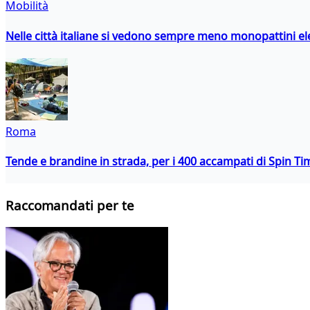
Mobilità
Nelle città italiane si vedono sempre meno monopattini ele
Roma
Tende e brandine in strada, per i 400 accampati di Spin T
Raccomandati per te