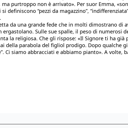
lto, ma purtroppo non è arrivato». Per suor Emma, «s
ti si definiscono “pezzi da magazzino”, “indifferenzia
.
etta da una grande fede che in molti dimostrano di a
n ergastolano. Sulle sue spalle, il peso di numerosi d
nta la religiosa. Che gli rispose: «Il Signore ti ha già
lai della parabola del figliol prodigo. Dopo qualche g
. Ci siamo abbracciati e abbiamo pianto». A volte, ba