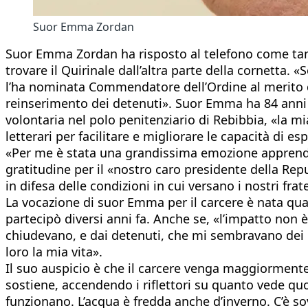
Suor Emma Zordan
Suor Emma Zordan ha risposto al telefono come tante
trovare il Quirinale dall’altra parte della cornetta. 
l’ha nominata Commendatore dell’Ordine al merito del
reinserimento dei detenuti». Suor Emma ha 84 anni e
volontaria nel polo penitenziario di Rebibbia, «la mi
letterari per facilitare e migliorare le capacità di e
«Per me è stata una grandissima emozione apprender
gratitudine per il «nostro caro presidente della Re
in difesa delle condizioni in cui versano i nostri frate
La vocazione di suor Emma per il carcere è nata quas
partecipò diversi anni fa. Anche se, «l’impatto non 
chiudevano, e dai detenuti, che mi sembravano dei l
loro la mia vita».
Il suo auspicio è che il carcere venga maggiormente
sostiene, accendendo i riflettori su quanto vede quot
funzionano. L’acqua è fredda anche d’inverno. C’è sov