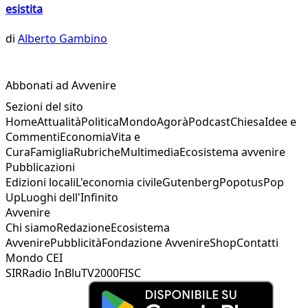
esistita
di
Alberto Gambino
Abbonati ad Avvenire
Sezioni del sito
Home
Attualità
Politica
Mondo
Agorà
Podcast
Chiesa
Idee e
Commenti
Economia
Vita e
Cura
Famiglia
Rubriche
Multimedia
Ecosistema avvenire
Pubblicazioni
Edizioni locali
L'economia civile
Gutenberg
Popotus
Pop
Up
Luoghi dell'Infinito
Avvenire
Chi siamo
Redazione
Ecosistema
Avvenire
Pubblicità
Fondazione Avvenire
Shop
Contatti
Mondo CEI
SIR
Radio InBlu
TV2000
FISC