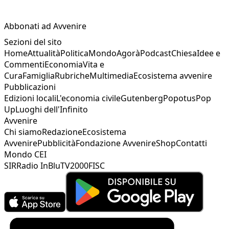
Abbonati ad Avvenire
Sezioni del sito
Home
Attualità
Politica
Mondo
Agorà
Podcast
Chiesa
Idee e
Commenti
Economia
Vita e
Cura
Famiglia
Rubriche
Multimedia
Ecosistema avvenire
Pubblicazioni
Edizioni locali
L'economia civile
Gutenberg
Popotus
Pop
Up
Luoghi dell'Infinito
Avvenire
Chi siamo
Redazione
Ecosistema
Avvenire
Pubblicità
Fondazione Avvenire
Shop
Contatti
Mondo CEI
SIR
Radio InBlu
TV2000
FISC