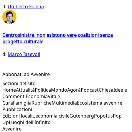
di
Umberto Folena
Centrosinistra, non esistono vere coalizioni senza
progetto culturale
di
Marco Iasevoli
Abbonati ad Avvenire
Sezioni del sito
Home
Attualità
Politica
Mondo
Agorà
Podcast
Chiesa
Idee e
Commenti
Economia
Vita e
Cura
Famiglia
Rubriche
Multimedia
Ecosistema avvenire
Pubblicazioni
Edizioni locali
L'economia civile
Gutenberg
Popotus
Pop
Up
Luoghi dell'Infinito
Avvenire