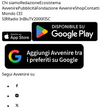
Chi siamo
Redazione
Ecosistema
Avvenire
Pubblicità
Fondazione Avvenire
Shop
Contatti
Mondo CEI
SIR
Radio InBlu
TV2000
FISC
Segui Avvenire su