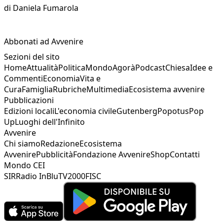
di
Daniela Fumarola
Abbonati ad Avvenire
Sezioni del sito
Home
Attualità
Politica
Mondo
Agorà
Podcast
Chiesa
Idee e
Commenti
Economia
Vita e
Cura
Famiglia
Rubriche
Multimedia
Ecosistema avvenire
Pubblicazioni
Edizioni locali
L'economia civile
Gutenberg
Popotus
Pop
Up
Luoghi dell'Infinito
Avvenire
Chi siamo
Redazione
Ecosistema
Avvenire
Pubblicità
Fondazione Avvenire
Shop
Contatti
Mondo CEI
SIR
Radio InBlu
TV2000
FISC