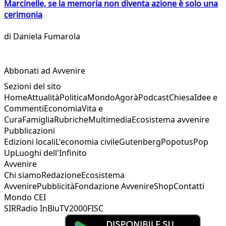
Marcinelle, se la memoria non diventa azione è solo una
cerimonia
di
Daniela Fumarola
Abbonati ad Avvenire
Sezioni del sito
Home
Attualità
Politica
Mondo
Agorà
Podcast
Chiesa
Idee e
Commenti
Economia
Vita e
Cura
Famiglia
Rubriche
Multimedia
Ecosistema avvenire
Pubblicazioni
Edizioni locali
L'economia civile
Gutenberg
Popotus
Pop
Up
Luoghi dell'Infinito
Avvenire
Chi siamo
Redazione
Ecosistema
Avvenire
Pubblicità
Fondazione Avvenire
Shop
Contatti
Mondo CEI
SIR
Radio InBlu
TV2000
FISC