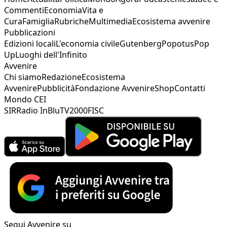
Commenti
Economia
Vita e
Cura
Famiglia
Rubriche
Multimedia
Ecosistema avvenire
Pubblicazioni
Edizioni locali
L'economia civile
Gutenberg
Popotus
Pop
Up
Luoghi dell'Infinito
Avvenire
Chi siamo
Redazione
Ecosistema
Avvenire
Pubblicità
Fondazione Avvenire
Shop
Contatti
Mondo CEI
SIR
Radio InBlu
TV2000
FISC
Segui Avvenire su