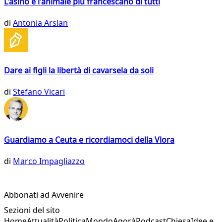
L'asino è l'animale più francescano di tutti
di
Antonia Arslan
Dare ai figli la libertà di cavarsela da soli
di
Stefano Vicari
Guardiamo a Ceuta e ricordiamoci della Vlora
di
Marco Impagliazzo
Abbonati ad Avvenire
Sezioni del sito
Home
Attualità
Politica
Mondo
Agorà
Podcast
Chiesa
Idee e