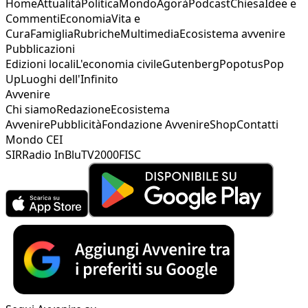
Home
Attualità
Politica
Mondo
Agorà
Podcast
Chiesa
Idee e
Commenti
Economia
Vita e
Cura
Famiglia
Rubriche
Multimedia
Ecosistema avvenire
Pubblicazioni
Edizioni locali
L'economia civile
Gutenberg
Popotus
Pop
Up
Luoghi dell'Infinito
Avvenire
Chi siamo
Redazione
Ecosistema
Avvenire
Pubblicità
Fondazione Avvenire
Shop
Contatti
Mondo CEI
SIR
Radio InBlu
TV2000
FISC