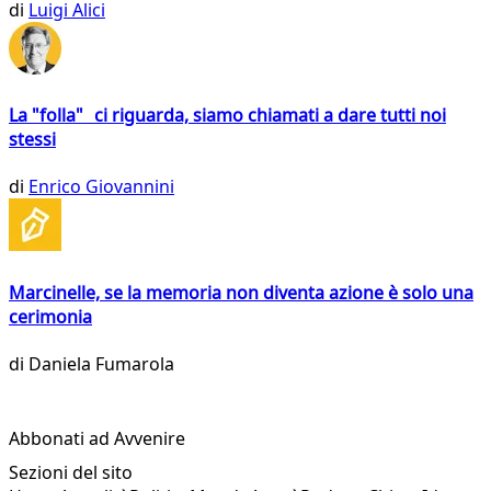
di
Luigi Alici
La "folla" ci riguarda, siamo chiamati a dare tutti noi
stessi
di
Enrico Giovannini
Marcinelle, se la memoria non diventa azione è solo una
cerimonia
di
Daniela Fumarola
Abbonati ad Avvenire
Sezioni del sito