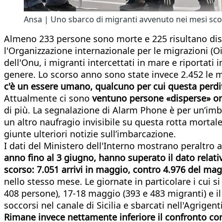
Ansa | Uno sbarco di migranti avvenuto nei mesi scors
Almeno 233 persone sono morte e 225 risultano dispe
l'Organizzazione internazionale per le migrazioni (O
dell'Onu, i migranti intercettati in mare e riportati 
genere. Lo scorso anno sono state invece 2.452 le
c'è un essere umano, qualcuno per cui questa perdit
Attualmente ci sono
ventuno persone «disperse» o
di più. La segnalazione di Alarm Phone è per un’imb
un altro naufragio invisibile su questa rotta mortal
giunte ulteriori notizie sull’imbarcazione.
I dati del Ministero dell'Interno mostrano peraltro 
anno fino al 3 giugno, hanno superato il dato relati
scorso: 7.051 arrivi in maggio, contro 4.976 del ma
nello stesso mese. Le giornate in particolare i cui 
408 persone), 17-18 maggio (393 e 483 migranti) e il
soccorsi nel canale di Sicilia e sbarcati nell'Agrigent
Rimane invece nettamente inferiore il confronto con