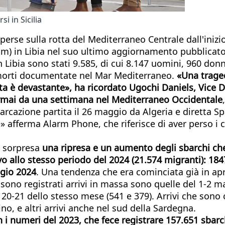
i in Sicilia
rse sulla rotta del Mediterraneo Centrale dall'inizi
im) in Libia nel suo ultimo aggiornamento pubblicato 
in Libia sono stati 9.585, di cui 8.147 uomini, 960 don
 morti documentate nel Mar Mediterraneo.
«Una traged
a è devastante», ha ricordato Ugochi Daniels, Vice Di
rmai da una settimana nel Mediterraneo Occidentale
arcazione partita il 26 maggio da Algeria e diretta 
e» afferma Alarm Phone, che riferisce di aver perso i 
a sorpresa
una ripresa e un aumento degli sbarchi che, 
vo allo stesso periodo del 2024 (21.574 migranti): 184
ggio 2024
. Una tendenza che era cominciata già in apri
si sono registrati arrivi in massa sono quelle del 1-2
 20-21 dello stesso mese (541 e 379). Arrivi che sono 
ino, e altri arrivi anche nel sud della Sardegna.
 i numeri del 2023, che fece registrare 157.651 sbarc