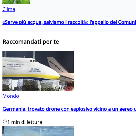
Clima
«Serve più acqua, salviamo i raccolti»: l'appello dei Comuni 
Raccomandati per te
Mondo
Germania, trovato drone con esplosivo vicino a un aereo 
1 min di lettura