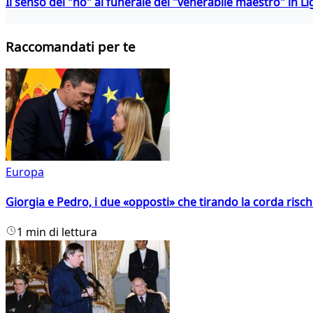
Il senso del "no" al funerale del "venerabile maestro" in Li
Raccomandati per te
Europa
Giorgia e Pedro, i due «opposti» che tirando la corda risc
1 min di lettura