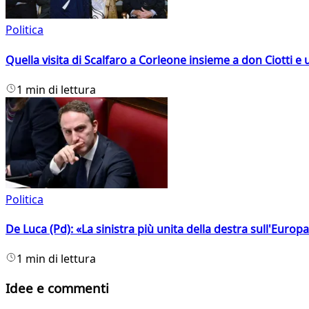
Politica
Quella visita di Scalfaro a Corleone insieme a don Ciotti e u
1 min di lettura
Politica
De Luca (Pd): «La sinistra più unita della destra sull'Europ
1 min di lettura
Idee e commenti