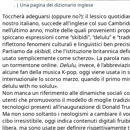
. | Una pagina del dizionario inglese
Toccherà adeguarsi (oppure no?): il lessico quotidia
nostro italiano, succede all'inglese col suo Cambri
nell’ultimo anno, molte delle quali provenienti prop
spiccano espressioni come “skibidi”, “delulu” e “tra
riflettono fenomeni culturali e linguistici ben precisi
Partiamo da
skibidi
, che l'istituzione britannica de
usato semplicemente come scherzo». La parola nasc
un tormentone online.
Delulu
, invece, è l’abbreviaz
alcune fan della musica K-pop, oggi viene usata in s
internazionale lo scorso marzo, quando il primo min
delulu with no solulu».
Non manca un riferimento alle dinamiche sociali c
utenti che promuovono il modello di moglie tradizi
tecnologici presenti all’inaugurazione di Donald Tr
Ma non sono soltanto i neologismi a cambiare il voc
cibo irresistibile, oggi indica contenuti digitali fru
libera, ma sono usate per definire rispettivamente t