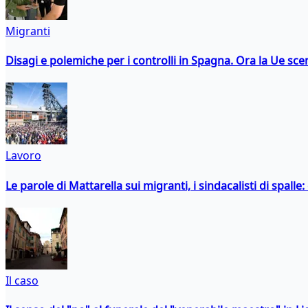
Migranti
Disagi e polemiche per i controlli in Spagna. Ora la Ue 
Lavoro
Le parole di Mattarella sui migranti, i sindacalisti di spalle
Il caso