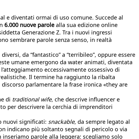
cial e diventati ormai di uso comune. Succede al
en
6.000 nuove parole
alla sua edizione online
siddetta Generazione Z. Tra i nuovi ingressi
ssono sembrare parole senza senso, in realtà
diversi, da “fantastico” a “terribileo”, oppure essere
 teste umane emergono da water animati, diventata
are l’atteggiamento eccessivamente ossessivo di
alistiche. Il termine ha raggiunto la ribalta
 discorso parlamentare la frase ironica «they are
ne di
traditional wife
, che descrive influencer e
ato per descrivere la cerchia di imprenditori
 nuovi significati:
snackable
, da sempre legato al
n indicano più soltanto segnali di pericolo o via
on inseriamo parole alla leggera: scegliamo solo