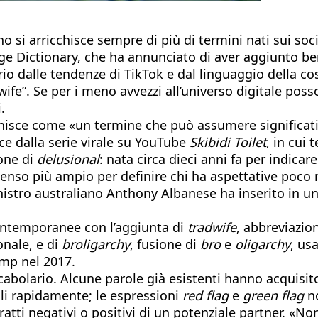
no si arricchisce sempre di più di termini nati sui so
dge Dictionary, che ha annunciato di aver aggiunto b
rio dalle tendenze di TikTok e dal linguaggio della co
dwife”. Se per i meno avvezzi all’universo digitale po
.
finisce come «un termine che può assumere significati 
e dalla serie virale su YouTube
Skibidi Toilet
, in cui
ione di
delusional
: nata circa dieci anni fa per indic
enso più ampio per definire chi ha aspettative poco re
istro australiano Anthony Albanese ha inserito in un
ontemporanee con l’aggiunta di
tradwife
, abbreviazio
onale, e di
b
roligarchy
, fusione di
bro
e
oligarchy
, us
ump nel 2017.
abolario. Alcune parole già esistenti hanno acquisito
ibili rapidamente; le espressioni
red flag
e
green flag
no
ratti negativi o positivi di un potenziale partner. «N