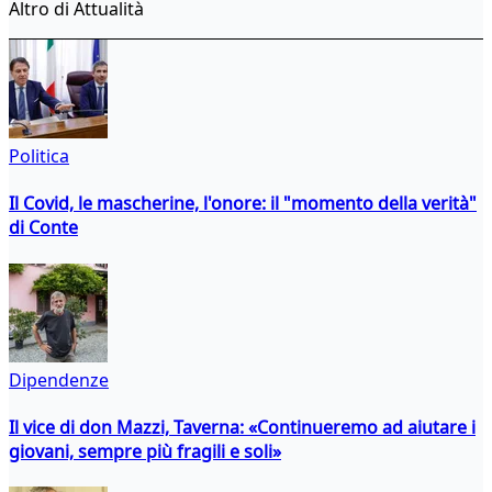
Altro di Attualità
Politica
Il Covid, le mascherine, l'onore: il "momento della verità"
di Conte
Dipendenze
Il vice di don Mazzi, Taverna: «Continueremo ad aiutare i
giovani, sempre più fragili e soli»