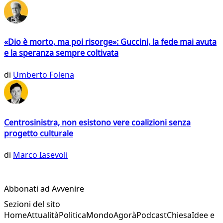
«Dio è morto, ma poi risorge»: Guccini, la fede mai avuta
e la speranza sempre coltivata
di
Umberto Folena
Centrosinistra, non esistono vere coalizioni senza
progetto culturale
di
Marco Iasevoli
Abbonati ad Avvenire
Sezioni del sito
Home
Attualità
Politica
Mondo
Agorà
Podcast
Chiesa
Idee e