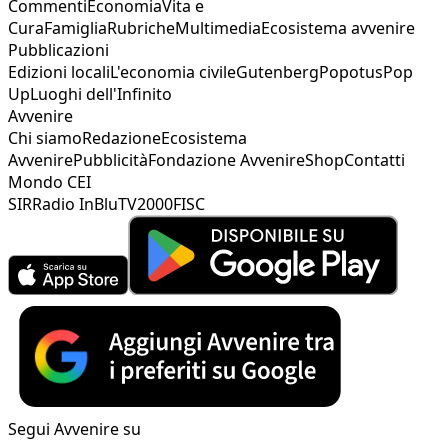
Commenti
Economia
Vita e
Cura
Famiglia
Rubriche
Multimedia
Ecosistema avvenire
Pubblicazioni
Edizioni locali
L'economia civile
Gutenberg
Popotus
Pop
Up
Luoghi dell'Infinito
Avvenire
Chi siamo
Redazione
Ecosistema
Avvenire
Pubblicità
Fondazione Avvenire
Shop
Contatti
Mondo CEI
SIR
Radio InBlu
TV2000
FISC
Segui Avvenire su