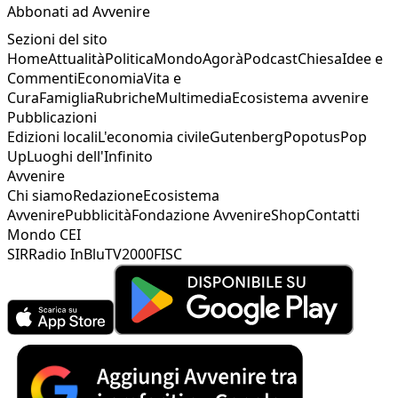
Abbonati ad Avvenire
Sezioni del sito
Home
Attualità
Politica
Mondo
Agorà
Podcast
Chiesa
Idee e
Commenti
Economia
Vita e
Cura
Famiglia
Rubriche
Multimedia
Ecosistema avvenire
Pubblicazioni
Edizioni locali
L'economia civile
Gutenberg
Popotus
Pop
Up
Luoghi dell'Infinito
Avvenire
Chi siamo
Redazione
Ecosistema
Avvenire
Pubblicità
Fondazione Avvenire
Shop
Contatti
Mondo CEI
SIR
Radio InBlu
TV2000
FISC