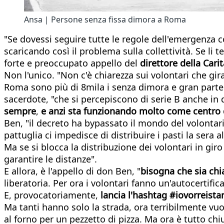
Ansa | Persone senza fissa dimora a Roma
"Se dovessi seguire tutte le regole dell'emergenza 
scaricando così il problema sulla collettività. Se li 
forte e preoccupato appello del
direttore
della
Cari
Non l'unico. "Non c'è chiarezza sui volontari che gir
Roma sono più di 8mila i senza dimora e gran parte so
sacerdote, "che si percepiscono di serie B anche i
sempre
,
e
anzi
sta
funzionando
molto
come
centro
Ben, "il decreto ha bypassato il mondo del volontari
pattuglia ci impedisce di distribuire i pasti la sera a
Ma se si blocca la distribuzione dei volontari in giro
garantire le distanze".
E allora, è l'appello di don Ben, "
bisogna
che
sia
chi
liberatoria. Per ora i volontari fanno un'autocertif
E, provocatoriamente,
lancia
l'hashtag
#
iovorreista
Ma tanti hanno solo la strada, ora terribilmente vu
al forno per un pezzetto di pizza. Ma ora è tutto ch