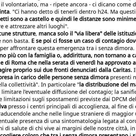
il volontariato, ma - ripete ancora - ci dicano com
inta
. "Ci hanno detto di tenerli dentro h24. Ma quest
letti
sono
a
castello
e
quindi
le
distanze
sono
minim
 e attrezzare altri luoghi".
cune
strutture
,
manca
solo
il "
via
libera"
delle
istituz
te non basta.
E
se
poi
ci
fosse
un
caso
di
contagio
dov
 per affrontare questa emergenza tra i senza dimora.
no
più
con
la
famiglia
o,
addirittura,
non
tornano
a
c
le
di
Roma
che
nella
serata
di
venerdì
ha
approvato
a
agire
proprio
sui
due
fronti
denunciati
dalla
Caritas.
presa
in
carico
delle
persone
senza
dimora
presenti n
a collettività". In particolare "
la
distribuzione
del
ma
i limitare l’eventuale diffusione del contagio; la sani
alle limitazioni sugli spostamenti previste dai DPCM d
iva
presso i centri principali di accoglienza, al fine d
raducendole anche nelle lingue straniere di maggior u
eventuale presenza di una sintomatologia legata al co
ni di salute di chi vive ai margini delle nostre città, 
cogliere
coloro
che
tra
i
senza
dimora
presentano
i
s