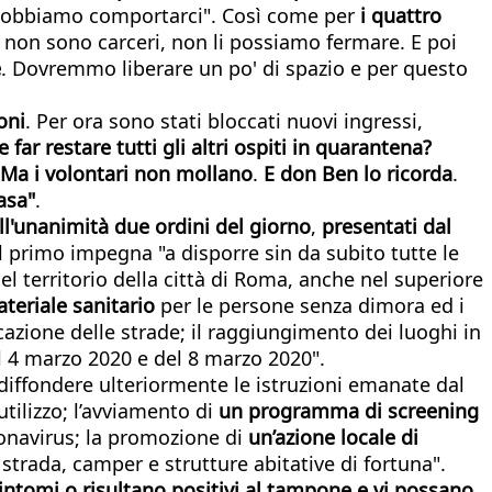
e dobbiamo comportarci". Così come per
i
quattro
i non sono carceri, non li possiamo fermare. E poi
e
. Dovremmo liberare un po' di spazio e per questo
ioni
. Per ora sono stati bloccati nuovi ingressi,
e
far
restare
tutti
gli
altri
ospiti
in
quarantena?
Ma
i
volontari
non
mollano
.
E
don
Ben
lo
ricorda
.
asa"
.
ll'unanimità
due
ordini
del
giorno
,
presentati
dal
Il primo impegna "a disporre sin da subito tutte le
el territorio della città di Roma, anche nel superiore
teriale
sanitario
per le persone senza dimora ed i
ficazione delle strade; il raggiungimento dei luoghi in
el 4 marzo 2020 e del 8 marzo 2020".
i diffondere ulteriormente le istruzioni emanate dal
tilizzo; l’avviamento di
un
programma
di
screening
ronavirus; la promozione di
un’azione
locale
di
in strada, camper e strutture abitative di fortuna".
intomi
o
risultano
positivi
al
tampone
e
vi
p
ossano