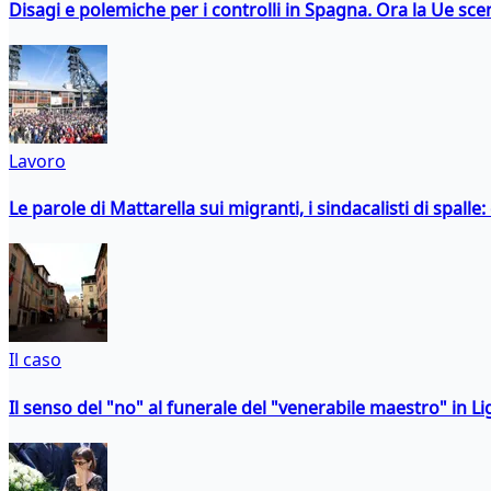
Disagi e polemiche per i controlli in Spagna. Ora la Ue 
Lavoro
Le parole di Mattarella sui migranti, i sindacalisti di spalle
Il caso
Il senso del "no" al funerale del "venerabile maestro" in Li