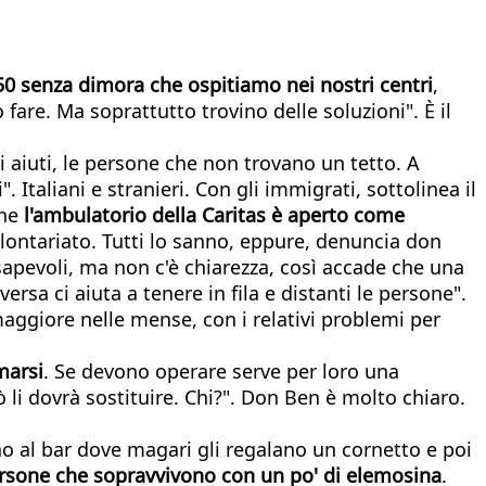
50
senza
dimora
che
ospitiamo
nei
nostri
centri
,
 fare. Ma soprattutto trovino delle soluzioni". È il
ri aiuti, le persone che non trovano un tetto. A
Italiani e stranieri. Con gli immigrati, sottolinea il
che
l'ambulatorio
della
Caritas
è
aperto
come
ontariato. Tutti lo sanno, eppure, denuncia don
nsapevoli, ma non c'è chiarezza, così accade che una
versa ci aiuta a tenere in fila e distanti le persone".
o maggiore nelle mense, con i relativi problemi per
marsi
. Se devono operare serve per loro una
 li dovrà sostituire. Chi?". Don Ben è molto chiaro.
no al bar dove magari gli regalano un cornetto e poi
rsone
che
sopravvivono
con
un
po
'
di
elemosina
.