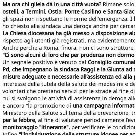
Ma
ora
chi
gliela
dà
in
una
città
vuota?
Rimane solo 
ostelli
,
a
Termini
,
Ostia
,
Ponte
Casilino
e
Santa
Giac
gli spazi non rispettano le norme dell'emergenza.
I
ho chiesto alla sindaca una deroga anche per cercare
La
Chiesa
diocesana
ha
già
messo
a
disposizione
al
rispetto agli utenti già registrati, ma evidentemen
Anche perche a Roma, finora, non ci sono strutture
"
Ci
sono
alcuni
di
loro
che
per
prudenza
non
dormo
Un segnale positivo è venuto dal
Consiglio
comuna
Pd
,
che
impegnano
la
sindaca
Raggi
e
la
Giunta
ad
misure
adeguate
e
necessarie
all’assistenza
ed
alla
interesse della tutela della salute dei medesimi e dell
volontari che prestano servizi per le strade al fine d
cui si svolgono le attività di assistenza in deroga 
E ancora "la promozione di
una
campagna
informat
Ministero della Salute sul tema della prevenzione, t
per
la
febbre
, al fine di valutare periodicamente l’
monitoraggio
"i
tinerante",
per verificare le condizio
Infine
"l'individuazione
delle
strutture
idonee
per
ac