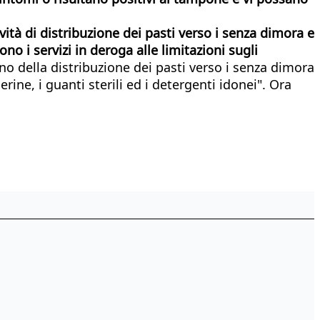
vità
di
distribuzione
dei
pasti
verso
i s
enza
dimora
e
gono
i s
ervizi
in
deroga
alle
limitazioni
sugli
no della distribuzione dei pasti verso i senza dimora
ine, i guanti sterili ed i detergenti idonei". Ora