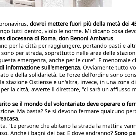
coronavirus,
dovrei
mettere
fuori
più
della
metà
dei
4
tengo tutti dentro, violo le norme. Mi dicano cosa devo
tas
diocesana
di
Roma
,
don
Benoni
Ambarus
.
ano per la città per raggiungere, portando pasti e alt
no per strada, soprattutto nelle aree delle stazioni". 
n questa emergenza, anche per le cure". E menomale 
di
informazione
sull'emergenza.
Ovviamente tutto vol
ato e della solidarietà. Le Forze dell'ordine sono co
lla stazione Ostiense e un'altra, invece, in una zona di
 per la città, avverte il direttore, "ci sarà un affluss
arito
se
il
mondo
del
volontariato
deve
operare o
fer
icazione. Ma basta? Se si devono fermare qualcuno però
reacasa
.
ota. "Le persone che abitano la strada la mattina van
iuso. Anche i bagni dei bar. E dove andranno?
Sono
pe