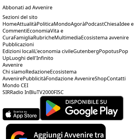
Abbonati ad Avvenire
Sezioni del sito
Home
Attualità
Politica
Mondo
Agorà
Podcast
Chiesa
Idee e
Commenti
Economia
Vita e
Cura
Famiglia
Rubriche
Multimedia
Ecosistema avvenire
Pubblicazioni
Edizioni locali
L'economia civile
Gutenberg
Popotus
Pop
Up
Luoghi dell'Infinito
Avvenire
Chi siamo
Redazione
Ecosistema
Avvenire
Pubblicità
Fondazione Avvenire
Shop
Contatti
Mondo CEI
SIR
Radio InBlu
TV2000
FISC