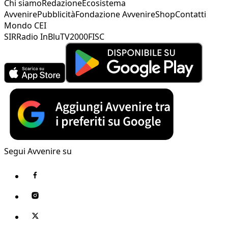
Chi siamo
Redazione
Ecosistema
Avvenire
Pubblicità
Fondazione Avvenire
Shop
Contatti
Mondo CEI
SIR
Radio InBlu
TV2000
FISC
Segui Avvenire su