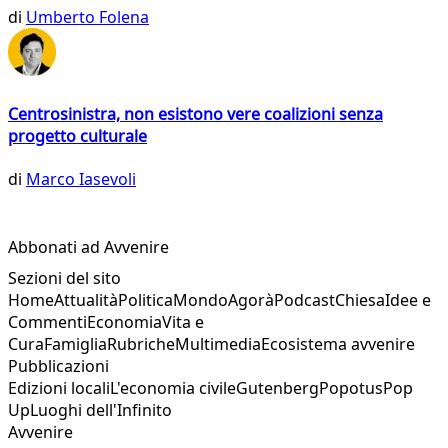
di
Umberto Folena
Centrosinistra, non esistono vere coalizioni senza
progetto culturale
di
Marco Iasevoli
Abbonati ad Avvenire
Sezioni del sito
Home
Attualità
Politica
Mondo
Agorà
Podcast
Chiesa
Idee e
Commenti
Economia
Vita e
Cura
Famiglia
Rubriche
Multimedia
Ecosistema avvenire
Pubblicazioni
Edizioni locali
L'economia civile
Gutenberg
Popotus
Pop
Up
Luoghi dell'Infinito
Avvenire