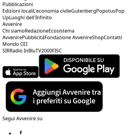
Pubblicazioni
Edizioni locali
L'economia civile
Gutenberg
Popotus
Pop
Up
Luoghi dell'Infinito
Avvenire
Chi siamo
Redazione
Ecosistema
Avvenire
Pubblicità
Fondazione Avvenire
Shop
Contatti
Mondo CEI
SIR
Radio InBlu
TV2000
FISC
Segui Avvenire su