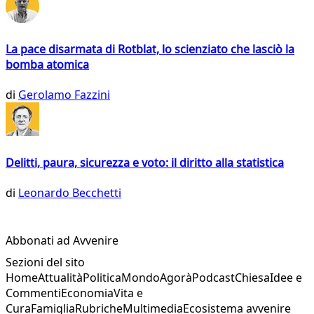
La pace disarmata di Rotblat, lo scienziato che lasciò la
bomba atomica
di
Gerolamo Fazzini
Delitti, paura, sicurezza e voto: il diritto alla statistica
di
Leonardo Becchetti
Abbonati ad Avvenire
Sezioni del sito
Home
Attualità
Politica
Mondo
Agorà
Podcast
Chiesa
Idee e
Commenti
Economia
Vita e
Cura
Famiglia
Rubriche
Multimedia
Ecosistema avvenire