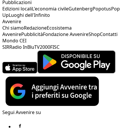
Pubblicazioni
Edizioni locali
L'economia civile
Gutenberg
Popotus
Pop
Up
Luoghi dell'Infinito
Avvenire
Chi siamo
Redazione
Ecosistema
Avvenire
Pubblicità
Fondazione Avvenire
Shop
Contatti
Mondo CEI
SIR
Radio InBlu
TV2000
FISC
Segui Avvenire su