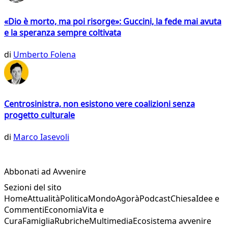
«Dio è morto, ma poi risorge»: Guccini, la fede mai avuta
e la speranza sempre coltivata
di
Umberto Folena
Centrosinistra, non esistono vere coalizioni senza
progetto culturale
di
Marco Iasevoli
Abbonati ad Avvenire
Sezioni del sito
Home
Attualità
Politica
Mondo
Agorà
Podcast
Chiesa
Idee e
Commenti
Economia
Vita e
Cura
Famiglia
Rubriche
Multimedia
Ecosistema avvenire