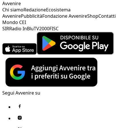
Avvenire
Chi siamo
Redazione
Ecosistema
Avvenire
Pubblicità
Fondazione Avvenire
Shop
Contatti
Mondo CEI
SIR
Radio InBlu
TV2000
FISC
Segui Avvenire su