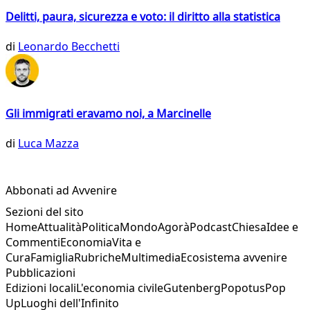
Delitti, paura, sicurezza e voto: il diritto alla statistica
di
Leonardo Becchetti
Gli immigrati eravamo noi, a Marcinelle
di
Luca Mazza
Abbonati ad Avvenire
Sezioni del sito
Home
Attualità
Politica
Mondo
Agorà
Podcast
Chiesa
Idee e
Commenti
Economia
Vita e
Cura
Famiglia
Rubriche
Multimedia
Ecosistema avvenire
Pubblicazioni
Edizioni locali
L'economia civile
Gutenberg
Popotus
Pop
Up
Luoghi dell'Infinito