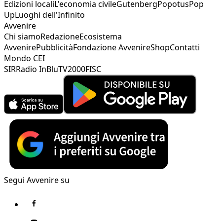
Edizioni locali
L'economia civile
Gutenberg
Popotus
Pop
Up
Luoghi dell'Infinito
Avvenire
Chi siamo
Redazione
Ecosistema
Avvenire
Pubblicità
Fondazione Avvenire
Shop
Contatti
Mondo CEI
SIR
Radio InBlu
TV2000
FISC
Segui Avvenire su