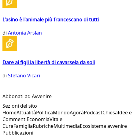
L'asino è l'animale più francescano di tutti
di
Antonia Arslan
Dare ai figli la libertà di cavarsela da soli
di
Stefano Vicari
Abbonati ad Avvenire
Sezioni del sito
Home
Attualità
Politica
Mondo
Agorà
Podcast
Chiesa
Idee e
Commenti
Economia
Vita e
Cura
Famiglia
Rubriche
Multimedia
Ecosistema avvenire
Pubblicazioni