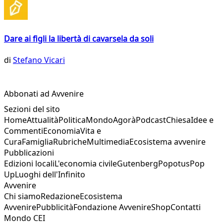
Dare ai figli la libertà di cavarsela da soli
di
Stefano Vicari
Abbonati ad Avvenire
Sezioni del sito
Home
Attualità
Politica
Mondo
Agorà
Podcast
Chiesa
Idee e
Commenti
Economia
Vita e
Cura
Famiglia
Rubriche
Multimedia
Ecosistema avvenire
Pubblicazioni
Edizioni locali
L'economia civile
Gutenberg
Popotus
Pop
Up
Luoghi dell'Infinito
Avvenire
Chi siamo
Redazione
Ecosistema
Avvenire
Pubblicità
Fondazione Avvenire
Shop
Contatti
Mondo CEI