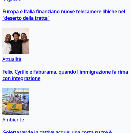
Europa e Italia finanziano nuove telecamere libiche nel
"deserto della tratta"
Attualità
Felix, Cyrille e Faburama, quando l'immigrazione fa rima
con integrazione
Ambiente
Goletta verde in cattive acque: una costa su tre è