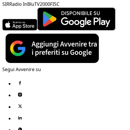
SIR
Radio InBlu
TV2000
FISC
Segui Avvenire su