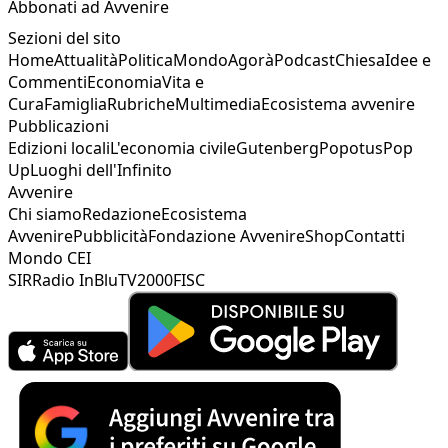
Abbonati ad Avvenire
Sezioni del sito
Home
Attualità
Politica
Mondo
Agorà
Podcast
Chiesa
Idee e
Commenti
Economia
Vita e
Cura
Famiglia
Rubriche
Multimedia
Ecosistema avvenire
Pubblicazioni
Edizioni locali
L'economia civile
Gutenberg
Popotus
Pop
Up
Luoghi dell'Infinito
Avvenire
Chi siamo
Redazione
Ecosistema
Avvenire
Pubblicità
Fondazione Avvenire
Shop
Contatti
Mondo CEI
SIR
Radio InBlu
TV2000
FISC