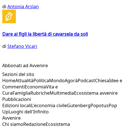
di
Antonia Arslan
Dare ai figli la libertà di cavarsela da soli
di
Stefano Vicari
Abbonati ad Avvenire
Sezioni del sito
Home
Attualità
Politica
Mondo
Agorà
Podcast
Chiesa
Idee e
Commenti
Economia
Vita e
Cura
Famiglia
Rubriche
Multimedia
Ecosistema avvenire
Pubblicazioni
Edizioni locali
L'economia civile
Gutenberg
Popotus
Pop
Up
Luoghi dell'Infinito
Avvenire
Chi siamo
Redazione
Ecosistema