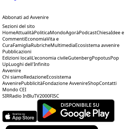
Abbonati ad Avvenire
Sezioni del sito
Home
Attualità
Politica
Mondo
Agorà
Podcast
Chiesa
Idee e
Commenti
Economia
Vita e
Cura
Famiglia
Rubriche
Multimedia
Ecosistema avvenire
Pubblicazioni
Edizioni locali
L'economia civile
Gutenberg
Popotus
Pop
Up
Luoghi dell'Infinito
Avvenire
Chi siamo
Redazione
Ecosistema
Avvenire
Pubblicità
Fondazione Avvenire
Shop
Contatti
Mondo CEI
SIR
Radio InBlu
TV2000
FISC