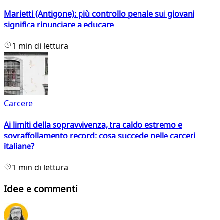
Marietti (Antigone): più controllo penale sui giovani
significa rinunciare a educare
1 min di lettura
Carcere
Ai limiti della sopravvivenza, tra caldo estremo e
sovraffollamento record: cosa succede nelle carceri
italiane?
1 min di lettura
Idee e commenti