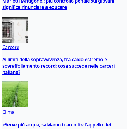
Marietti (Antigone): più controllo penale sui giovani
significa rinunciare a educare
Carcere
Ai limiti della sopravvivenza, tra caldo estremo e
sovraffollamento record: cosa succede nelle carceri
italiane?
Clima
«Serve più acqua, salviamo i raccolti»: l'appello dei