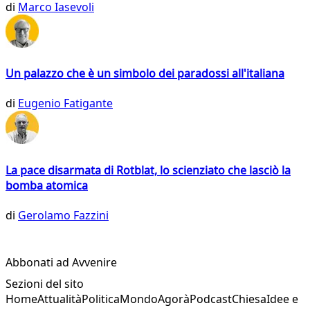
di
Marco Iasevoli
Un palazzo che è un simbolo dei paradossi all'italiana
di
Eugenio Fatigante
La pace disarmata di Rotblat, lo scienziato che lasciò la
bomba atomica
di
Gerolamo Fazzini
Abbonati ad Avvenire
Sezioni del sito
Home
Attualità
Politica
Mondo
Agorà
Podcast
Chiesa
Idee e