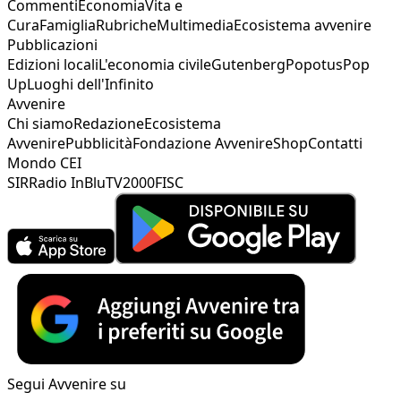
Commenti
Economia
Vita e
Cura
Famiglia
Rubriche
Multimedia
Ecosistema avvenire
Pubblicazioni
Edizioni locali
L'economia civile
Gutenberg
Popotus
Pop
Up
Luoghi dell'Infinito
Avvenire
Chi siamo
Redazione
Ecosistema
Avvenire
Pubblicità
Fondazione Avvenire
Shop
Contatti
Mondo CEI
SIR
Radio InBlu
TV2000
FISC
Segui Avvenire su