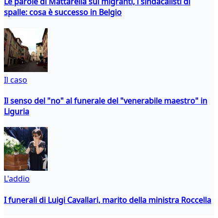
Le parole di Mattarella sui migranti, i sindacalisti di
spalle: cosa è successo in Belgio
Il caso
Il senso del "no" al funerale del "venerabile maestro" in
Liguria
L'addio
I funerali di Luigi Cavallari, marito della ministra Roccella