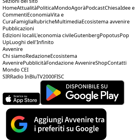
Sezioni del sito
Home
Attualità
Politica
Mondo
Agorà
Podcast
Chiesa
Idee e
Commenti
Economia
Vita e
Cura
Famiglia
Rubriche
Multimedia
Ecosistema avvenire
Pubblicazioni
Edizioni locali
L'economia civile
Gutenberg
Popotus
Pop
Up
Luoghi dell'Infinito
Avvenire
Chi siamo
Redazione
Ecosistema
Avvenire
Pubblicità
Fondazione Avvenire
Shop
Contatti
Mondo CEI
SIR
Radio InBlu
TV2000
FISC