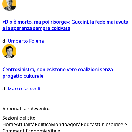
«Dio è morto, ma poi risorge»: Guccini, la fede mai avuta
e la speranza sempre coltivata
di
Umberto Folena
Centrosinistra, non esistono vere coalizioni senza
progetto culturale
di
Marco Iasevoli
Abbonati ad Avvenire
Sezioni del sito
Home
Attualità
Politica
Mondo
Agorà
Podcast
Chiesa
Idee e
Commenti
Economia
Vita e