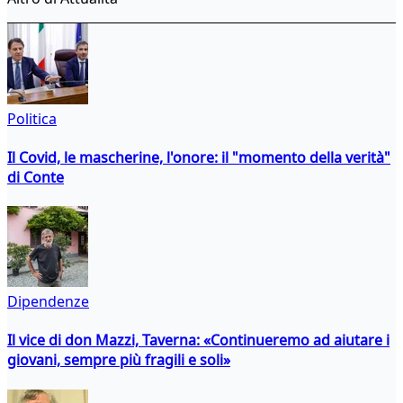
Politica
Il Covid, le mascherine, l'onore: il "momento della verità"
di Conte
Dipendenze
Il vice di don Mazzi, Taverna: «Continueremo ad aiutare i
giovani, sempre più fragili e soli»