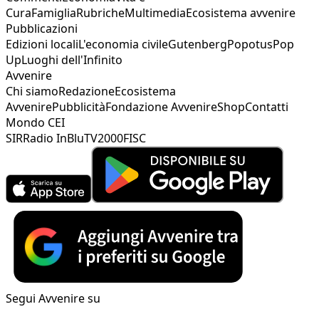
Cura
Famiglia
Rubriche
Multimedia
Ecosistema avvenire
Pubblicazioni
Edizioni locali
L'economia civile
Gutenberg
Popotus
Pop
Up
Luoghi dell'Infinito
Avvenire
Chi siamo
Redazione
Ecosistema
Avvenire
Pubblicità
Fondazione Avvenire
Shop
Contatti
Mondo CEI
SIR
Radio InBlu
TV2000
FISC
Segui Avvenire su