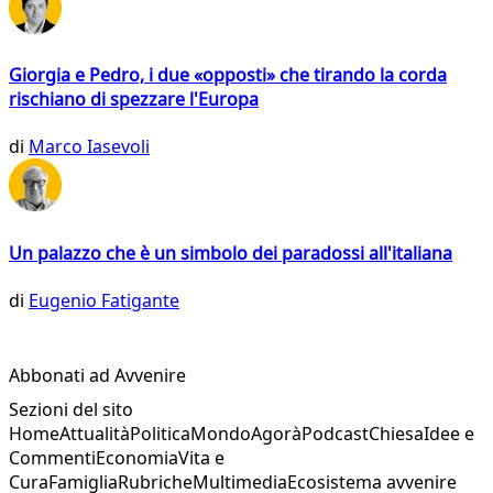
Giorgia e Pedro, i due «opposti» che tirando la corda
rischiano di spezzare l'Europa
di
Marco Iasevoli
Un palazzo che è un simbolo dei paradossi all'italiana
di
Eugenio Fatigante
Abbonati ad Avvenire
Sezioni del sito
Home
Attualità
Politica
Mondo
Agorà
Podcast
Chiesa
Idee e
Commenti
Economia
Vita e
Cura
Famiglia
Rubriche
Multimedia
Ecosistema avvenire