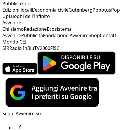
Pubblicazioni
Edizioni locali
L'economia civile
Gutenberg
Popotus
Pop
Up
Luoghi dell'Infinito
Avvenire
Chi siamo
Redazione
Ecosistema
Avvenire
Pubblicità
Fondazione Avvenire
Shop
Contatti
Mondo CEI
SIR
Radio InBlu
TV2000
FISC
Segui Avvenire su