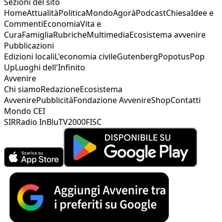
Sezioni del sito
Home
Attualità
Politica
Mondo
Agorà
Podcast
Chiesa
Idee e
Commenti
Economia
Vita e
Cura
Famiglia
Rubriche
Multimedia
Ecosistema avvenire
Pubblicazioni
Edizioni locali
L'economia civile
Gutenberg
Popotus
Pop
Up
Luoghi dell'Infinito
Avvenire
Chi siamo
Redazione
Ecosistema
Avvenire
Pubblicità
Fondazione Avvenire
Shop
Contatti
Mondo CEI
SIR
Radio InBlu
TV2000
FISC