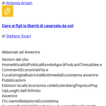
di
Antonia Arslan
Dare ai figli la libertà di cavarsela da soli
di
Stefano Vicari
Abbonati ad Avvenire
Sezioni del sito
Home
Attualità
Politica
Mondo
Agorà
Podcast
Chiesa
Idee e
Commenti
Economia
Vita e
Cura
Famiglia
Rubriche
Multimedia
Ecosistema avvenire
Pubblicazioni
Edizioni locali
L'economia civile
Gutenberg
Popotus
Pop
Up
Luoghi dell'Infinito
Avvenire
Chi siamo
Redazione
Ecosistema