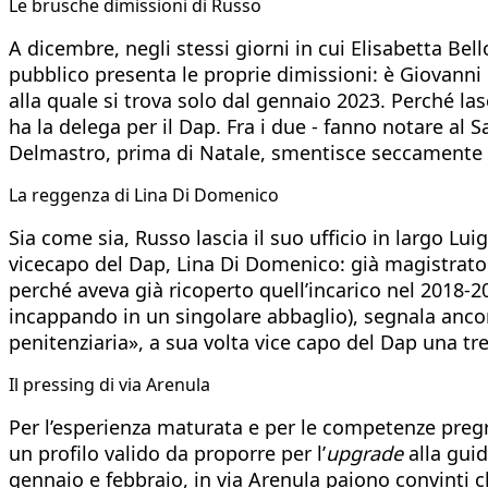
Le brusche dimissioni di Russo
A dicembre, negli stessi giorni in cui Elisabetta Bel
pubblico presenta le proprie dimissioni: è Giovanni R
alla quale si trova solo dal gennaio 2023. Perché las
ha la delega per il Dap. Fra i due - fanno notare al 
Delmastro, prima di Natale, smentisce seccamente pr
La reggenza di Lina Di Domenico
Sia come sia, Russo lascia il suo ufficio in largo Lu
vicecapo del Dap, Lina Di Domenico: già magistrato
perché aveva già ricoperto quell’incarico nel 2018-
incappando in un singolare abbaglio), segnala ancor
penitenziaria», a sua volta vice capo del Dap una tre
Il pressing di via Arenula
Per l’esperienza maturata e per le competenze pregre
un profilo valido da proporre per l’
upgrade
alla guid
gennaio e febbraio, in via Arenula paiono convinti c