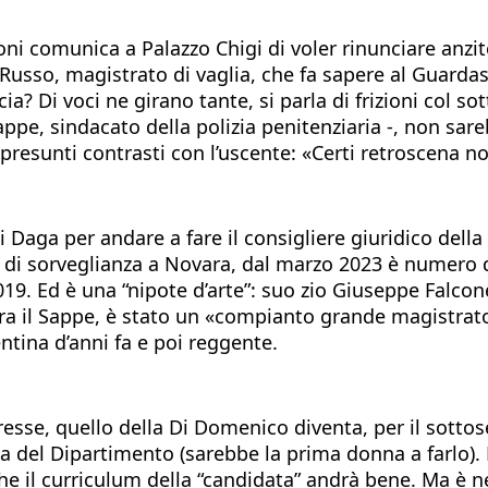
loni comunica a Palazzo Chigi di voler rinunciare anzi
usso, magistrato di vaglia, che fa sapere al Guardasig
cia? Di voci ne girano tante, si parla di frizioni col
Sappe, sindacato della polizia penitenziaria -, non sa
esunti contrasti con l’uscente: «Certi retroscena no
igi Daga per andare a fare il consigliere giuridico de
 di sorveglianza a Novara, dal marzo 2023 è numero d
2019. Ed è una “nipote d’arte”: suo zio Giuseppe Falc
a il Sappe, è stato un «compianto grande magistrato 
ntina d’anni fa e poi reggente.
sse, quello della Di Domenico diventa, per il sottos
a del Dipartimento (sarebbe la prima donna a farlo). L
he il curriculum della “candidata” andrà bene. Ma è ne