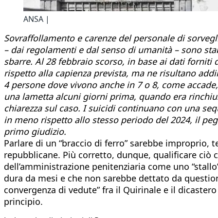
ANSA |
Sovraffollamento e carenze del personale di sorveglia
– dai regolamenti e dal senso di umanità – sono sta
sbarre. Al 28 febbraio scorso, in base ai dati forniti 
rispetto alla capienza prevista, ma ne risultano addi
4 persone dove vivono anche in 7 o 8, come accade,
una lametta alcuni giorni prima, quando era rinchius
chiarezza sul caso. I suicidi continuano con una seq
in meno rispetto allo stesso periodo del 2024, il peg
primo giudizio.
Parlare di un “braccio di ferro” sarebbe improprio, 
repubblicane. Più corretto, dunque, qualificare ciò
dell’amministrazione penitenziaria come uno “stallo” 
dura da mesi e che non sarebbe dettato da question
convergenza di vedute” fra il Quirinale e il dicaste
principio.