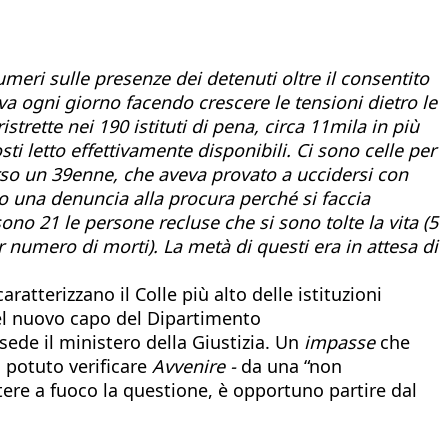
umeri sulle presenze dei detenuti oltre il consentito
 ogni giorno facendo crescere le tensioni dietro le
strette nei 190 istituti di pena, circa 11mila in più
ti letto effettivamente disponibili. Ci sono celle per
rso un 39enne, che aveva provato a uccidersi con
to una denuncia alla procura perché si faccia
no 21 le persone recluse che si sono tolte la vita (5
r numero di morti). La metà di questi era in attesa di
aratterizzano il Colle più alto delle istituzioni
del nuovo capo del Dipartimento
sede il ministero della Giustizia. Un
impasse
che
 potuto verificare
Avvenire -
da una “non
ttere a fuoco la questione, è opportuno partire dal