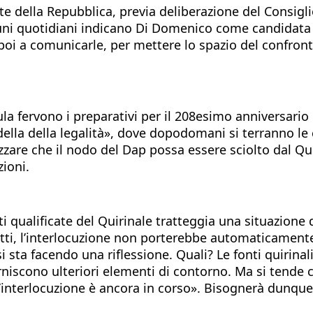
della Repubblica, previa deliberazione del Consiglio 
lcuni quotidiani indicano Di Domenico come candidata 
 e poi a comunicarle, per mettere lo spazio del confron
la fervono i preparativi per il 208esimo anniversario d
della della legalità», dove dopodomani si terranno le 
izzare che il nodo del Dap possa essere sciolto dal Qu
ioni.
i qualificate del Quirinale tratteggia una situazione
atti, l’interlocuzione non porterebbe automaticament
e si sta facendo una riflessione. Quali? Le fonti quirina
forniscono ulteriori elementi di contorno. Ma si tend
«l’interlocuzione è ancora in corso». Bisognerà dunqu