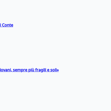
di Conte
ovani, sempre più fragili e soli»