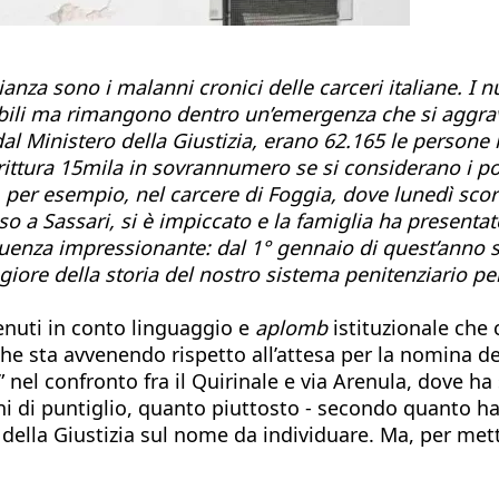
nza sono i malanni cronici delle carceri italiane. I n
bili ma rimangono dentro un’emergenza che si aggrava
dal Ministero della Giustizia, erano 62.165 le persone ri
rittura 15mila in sovrannumero se si considerano i pos
 per esempio, nel carcere di Foggia, dove lunedì sco
o a Sassari, si è impiccato e la famiglia ha presenta
uenza impressionante: dal 1° gennaio di quest’anno so
giore della storia del nostro sistema penitenziario pe
tenuti in conto linguaggio e
aplomb
istituzionale che c
 che sta avvenendo rispetto all’attesa per la nomina 
nel confronto fra il Quirinale e via Arenula, dove ha 
i di puntiglio, quanto piuttosto - secondo quanto ha
ro della Giustizia sul nome da individuare. Ma, per me