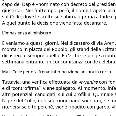
capo del Dap è «nominato con decreto del presidente 
giustizia». Nel frattempo, però, il nome trapela: a
sul Colle, dove le scelte si è abituati prima a farle
A quel punto la decisione viene fatta decantare.
L’impazienza al ministero
E veniamo a questi giorni. Nel dicastero di via Arenu
montano in piazza del Popolo, gli stand della «citta
dicastero è sempre quello. E c’è chi si spinge a ipot
settimana entrante, in concomitanza con le celebraz
Ma il Colle per ora frena: interlocuzione ancora in corso
Tuttavia, una verifica effettuata da
Avvenire
con font
e di “controfirma”, viene spiegato. Al momento, inf
altri potenziali candidati, sui cui profili al Quirinal
l’agire del Colle, non si pronunciano sui nomi, né 
ritenersi sciolto perché, viene ribadito con garbo, 