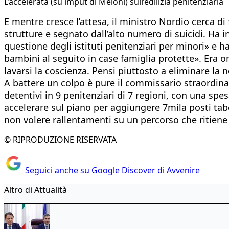
L’accelerata (su imput di Meloni) sull’edilizia penitenziaria
E mentre cresce l’attesa, il ministro Nordio cerca di 
strutture e segnato dall’alto numero di suicidi. Ha i
questione degli istituti penitenziari per minori» e h
bambini al seguito in case famiglia protette». Era o
lavarsi la coscienza. Pensi piuttosto a eliminare l
A battere un colpo è pure il commissario straordinari
detentivi in 9 penitenziari di 7 regioni, con una spesa
accelerare sul piano per aggiungere 7mila posti tabel
non volere rallentamenti su un percorso che ritiene 
© RIPRODUZIONE RISERVATA
Seguici anche su Google Discover di Avvenire
Altro di Attualità