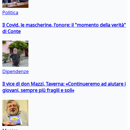
Politica
Il Covid, le mascherine, l'onore: il "momento della verità"
di Conte
Dipendenze
Il vice di don Mazzi, Taverna: «Continueremo ad aiutare i
giovani, sempre più fragili e soli»