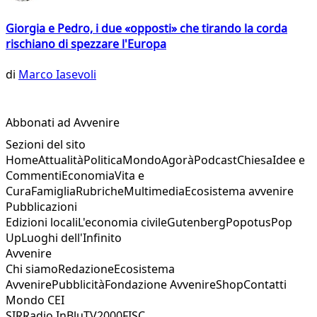
Giorgia e Pedro, i due «opposti» che tirando la corda
rischiano di spezzare l'Europa
di
Marco Iasevoli
Abbonati ad Avvenire
Sezioni del sito
Home
Attualità
Politica
Mondo
Agorà
Podcast
Chiesa
Idee e
Commenti
Economia
Vita e
Cura
Famiglia
Rubriche
Multimedia
Ecosistema avvenire
Pubblicazioni
Edizioni locali
L'economia civile
Gutenberg
Popotus
Pop
Up
Luoghi dell'Infinito
Avvenire
Chi siamo
Redazione
Ecosistema
Avvenire
Pubblicità
Fondazione Avvenire
Shop
Contatti
Mondo CEI
SIR
Radio InBlu
TV2000
FISC