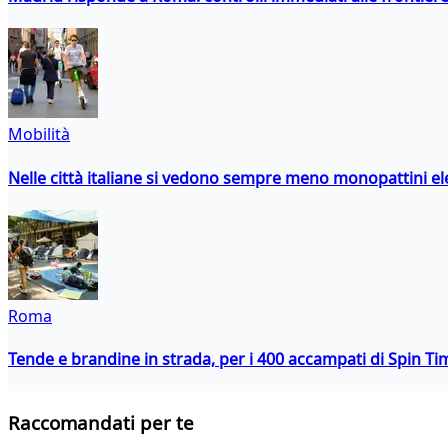
Mobilità
Nelle città italiane si vedono sempre meno monopattini ele
Roma
Tende e brandine in strada, per i 400 accampati di Spin T
Raccomandati per te