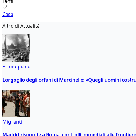
Temi
Casa
Altro di Attualità
Primo piano
L’orgoglio degli orfani di Marcinelle: «Quegli uomini costr
Migranti
Madrid risponde a Roma: controlli immediati alle frontiere p