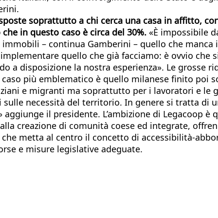
rini.
sposte soprattutto a chi cerca una casa in affitto, co
 che in questo caso è circa del 30%.
«È impossibile da
 immobili – continua Gamberini – quello che manca in It
 implementare quello che già facciamo: è ovvio che s
o a disposizione la nostra esperienza». Le grosse riq
 caso più emblematico è quello milanese finito poi sot
iani e migranti ma soprattutto per i lavoratori e le 
 sulle necessità del territorio. In genere si tratta di
» aggiunge il presidente. L’ambizione di Legacoop è q
 alla creazione di comunità coese ed integrate, offre
he metta al centro il concetto di accessibilità-abbor
orse e misure legislative adeguate.