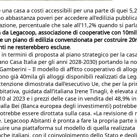
na casa a costi accessibili per una parte di quei 5,2 
no abbastanza poveri per accedere all’edilizia pubbli
zione, percentuale che sale all’11,2% quando si parla
 da Legacoop, associazione di cooperative con 10mila r
zare un piano di edilizia convenzionata per costruire 2
enti ne resterebbero escluse
.
 termini di proposta al piano strategico per la casa 
Piano Casa Italia per gli anni 2028-2030) portando la 
amberini – Il modello di affitto cooperativo di allogg
no già 40mila gli alloggi disponibili realizzati da L
’attenzione dimostrata dall’esecutivo Ue, che per la 
ativa, guidata dall’italiana Irene Tinagli, è elevata a
0 al 2023 e i prezzi delle case in vendita del 48,9% i
lla Bei (Banca europea degli investimenti) potrebbero
potrebbe essere dirottata sulla casa. «La revisione d
. Legacoop Abitanti è pronta a fare la propria parte 
uire una piattaforma sul modello di quella realizzata 
che italiani, con il coinvolgimento dello Stato e deg