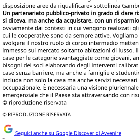
disposizione aree da riqualificare» sottolinea Gambe
Un partenariato pubblico-privato in grado di dare ri
si diceva, ma anche da acquistare, con un risparmio
ovviamente dai contesti in cui vengono realizzati gli
cui le cooperative sono da sempre attive. Vogliamo
svolgere il nostro ruolo di corpo intermedio mettend
immesso sul mercato soltanto abitazioni di lusso, il
case per le categorie svantaggiate come giovani, anz
bisogni dei soci elaborando degli interventi calibrati
case senza barriere, ma anche a famiglie e studenti
includa non solo la casa ma anche servizi necessari
occupazionale. È necessaria una visione pluriennale c
emergenziale che il Paese sta attraversando con ris
© riproduzione riservata
© RIPRODUZIONE RISERVATA
Seguici anche su Google Discover di Avvenire