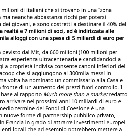
milioni di italiani che si trovano in una “zona
ca ma neanche abbastanza ricchi per potersi
 dei giovani, e sono costretti a destinare il 40% del
ealtà e 7 milioni di soci, ed è indirizzata alle
0mila alloggi con una spesa di 5 miliardi di euro per
pevisto dal Mit, da 660 milioni (100 milioni per
nostra esperienza ultracentenaria e candidandoci a
i a proprietà indivisa consente canoni inferiori del
egacoop che si aggiungono ai 300mila messi in
prima volta ha nominato un commissario alla Casa e
 fronte di un aumento dei prezzi fuori controllo. I
n base al rapporto
Much more than a market
redatto
 arrivare nei prossimi anni 10 miliardi di euro e
i medio termine dei Fondi di Coesione è una
in nuove forme di partnership pubblico privato,
in Francia in grado di attrarre investimenti europei
li enti locali che ad esempio potrebbero mettere a