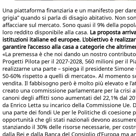
Una piattaforma finanziaria e un manifesto per dare u
grigia” quando si parla di disagio abitativo. Non so
affacciare sul mercato. Sono quasi il 9% della popola
loro reddito disponibile alla casa.
La proposta arriva
istituzioni italiane ed europee. L’obiettivo è realiz
garantire l’accesso alla casa a categorie che altrim
«La premessa è che noi dando un nostro contributo in
Progetti Pilota per il 2027-2028, 560 milioni per il 
realizzarne una parte – spiega il presidente Simone G
50-60% rispetto a quelli di mercato». Al momento so
vendita. Il fabbisogno però è molto più elevato e l
creato una commissione parlamentare per la crisi abit
canoni degli affitti sono aumentati del 22,1% dal 201
da Enrico Letta su incarico della Commissione Ue. Da
una parte dei fondi Ue per le Politiche di coesione 
opportunità che gli stati nazionali devono assumere
stanziando il 30% delle risorse necessarie, per costr
dalla Bei e dalla Banca del Consiglio d’Europa ma an