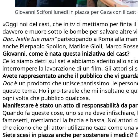
Giovanni Scifoni lunedì in piazza per Gaza con il cast 
«Oggi noi del cast, che in tv ci mettiamo per finta 
davvero e muore sotto le bombe per salvare altre vit
Doc. Nelle tue mani”
partecipando a Roma alla manifes
anche Pierpaolo Spollon, Matilde Gioli, Marco Rosset
Giovanni, come è nata questa iniziativa del cast?
Ce lo siamo detti sul set e abbiamo aderito allo scio
interrompere la lavorazione di un film. Gli attori s
Avete rappresentato anche il pubblico che vi guard
Doc
è un prodotto che unisce tantissimo, le persone
questo tema. Ho i pro-Israele che mi insultano e que
ogni volta che pubblico qualcosa.
Manifestare è stato un atto di responsabilità da par
Quando fa queste cose, uno se ne deve infischiare, 
famosetti, mettiamoci la faccia e basta. Noi attori 
che dicono che gli attori utilizzano Gaza come una ve
Siete scesi in piazza anche per sostenere i medici?
È