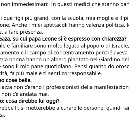
on immedesimarci in questi medici che stanno dando l
i due figli più grandi con la scuola, mia moglie e il p
. Anche i miei spettacoli hanno valenza politica, le 
, a fare presenza.
Gaza, su cui papa Leone si è espresso con chiarezza?
le e familiare sono molto legato al popolo di Israele
trellamento e il campo di concentramento perché avev
 mia nonna hanno un albero piantato nel Giardino dei
re sono il mio pane quotidiano. Pensi quanto doloro
tà, fa più male e ti senti corresponsabile.
no
cose belle.
azza non c’erano i professionisti della manifestazion
 non c’è andata mai.
o:
cosa direbbe lui oggi?
ebbe lì, si metterebbe a curare le persone: quindi f
za.