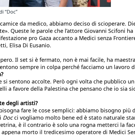
di “Doc”
il camice da medico, abbiamo deciso di scioperare. Die
e». Queste le parole che l’attore Giovanni Scifoni ha 
tazione pro Gaza accanto a Medici senza Frontiere. In
ti, Elisa Di Eusanio.
pero. Il set si è fermato, non è mai facile, ha maestr
i sentono sempre in colpa perché facciamo un lavoro da
a?
 si sentono accolte. Però ogni volta che pubblico un 
lli a favore della Palestina che pensano che io sia s
te
degli artisti?
bisogna fare le cose semplici: abbiamo bisogno più di
di
Doc
ci vogliamo molto bene ed è stato naturale stare
trina, è il contrario è solo una rogna metterci la fac
 appena morto il tredicesimo operatore di Medici Senz