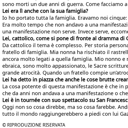
sono morti un due anni di guerra. Come facciamo a n
Lei era lì anche con la sua famiglia?
Io ho portato tutta la famiglia. Eravamo noi cinque: 
Era molto tempo che non andavo a una manifestazione
una manifestazione non serve. Invece serve, eccome
Lei, cattolico, come si pone di fronte al dramma di 
Da cattolico il tema è complesso. Per storia persona
fratello di famiglia. Mia nonna ha rischiato il ras
ancora molto legati a quella famiglia. Mio nonno e
ebraica, sono molto appassionato, le Sacre scrittu
grande atrocità. Quando un fratello compie un’atroci
Lei ha detto in piazza che anche le cose brutte crea
La cosa potente di questa manifestazione è che in pi
che da anni non andava a una manifestazione o che
Lei è in tournée con suo spettacolo su San Francesc
Oggi non so cosa direbbe, ma so cosa farebbe. Andr
tutto il mondo raggiungerebbero a piedi con lui Ga
© RIPRODUZIONE RISERVATA