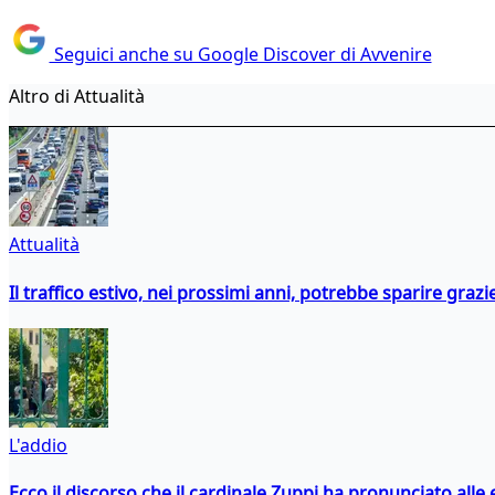
Seguici anche su Google Discover di Avvenire
Altro di Attualità
Attualità
Il traffico estivo, nei prossimi anni, potrebbe sparire grazie
L'addio
Ecco il discorso che il cardinale Zuppi ha pronunciato alle 