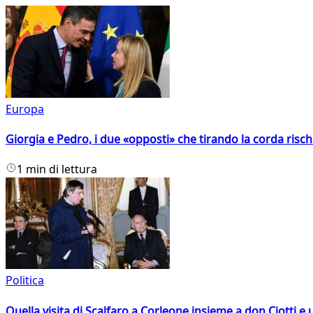
Europa
Giorgia e Pedro, i due «opposti» che tirando la corda risc
1 min di lettura
Politica
Quella visita di Scalfaro a Corleone insieme a don Ciotti e u