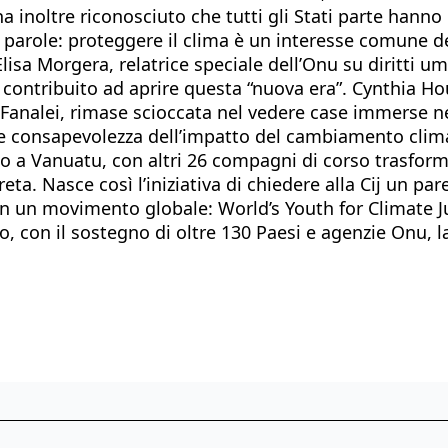
ha inoltre riconosciuto che tutti gli Stati parte hanno
altre parole: proteggere il clima è un interesse comune
lisa Morgera, relatrice speciale dell’Onu su diritti 
contribuito ad aprire questa “nuova era”. Cynthia Hou
analei, rimase scioccata nel vedere case immerse nel
se consapevolezza dell’impatto del cambiamento clima
co a Vanuatu, con altri 26 compagni di corso trasform
a. Nasce così l’iniziativa di chiedere alla Cij un parer
 in un movimento globale: World’s Youth for Climate J
 con il sostegno di oltre 130 Paesi e agenzie Onu, la 