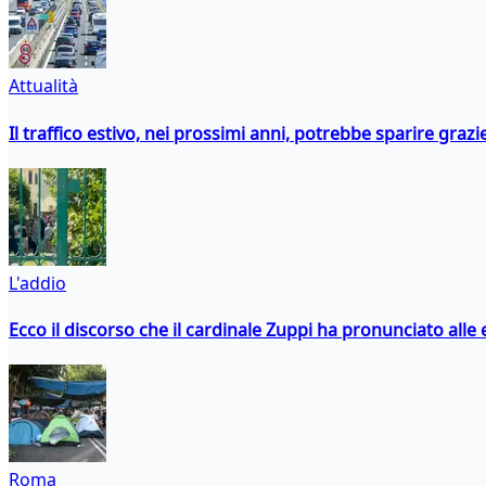
Attualità
Il traffico estivo, nei prossimi anni, potrebbe sparire grazie
L'addio
Ecco il discorso che il cardinale Zuppi ha pronunciato alle 
Roma