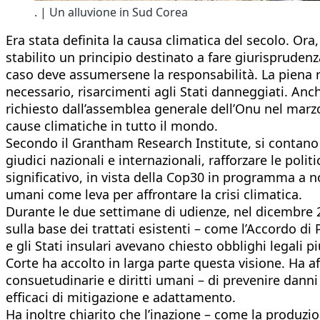
. | Un alluvione in Sud Corea
Era stata definita la causa climatica del secolo. Ora, 
stabilito un principio destinato a fare giurisprudenza
caso deve assumersene la responsabilità. La piena r
necessario, risarcimenti agli Stati danneggiati. An
richiesto dall’assemblea generale dell’Onu nel marz
cause climatiche in tutto il mondo.
Secondo il Grantham Research Institute, si contano 
giudici nazionali e internazionali, rafforzare le poli
significativo, in vista della Cop30 in programma a n
umani come leva per affrontare la crisi climatica.
Durante le due settimane di udienze, nel dicembre 
sulla base dei trattati esistenti – come l’Accordo di 
e gli Stati insulari avevano chiesto obblighi legali
Corte ha accolto in larga parte questa visione. Ha a
consuetudinarie e diritti umani – di prevenire danni s
efficaci di mitigazione e adattamento.
Ha inoltre chiarito che l’inazione – come la produzio