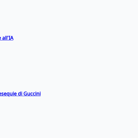
 all'IA
esequie di Guccini