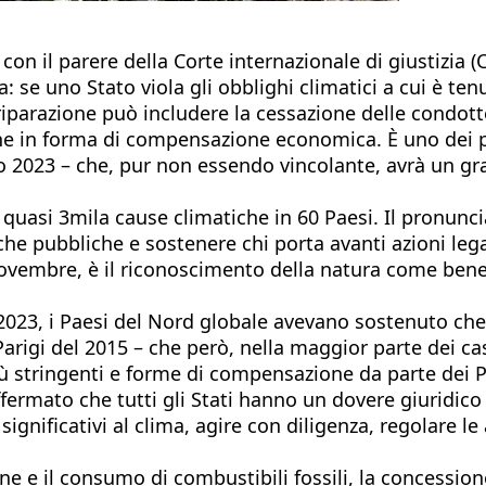
con il parere della Corte internazionale di giustizia (C
: se uno Stato viola gli obblighi climatici a cui è ten
iparazione può includere la cessazione delle condotte
che in forma di compensazione economica. È uno dei pa
o 2023 – che, pur non essendo vincolante, avrà un gra
quasi 3mila cause climatiche in 60 Paesi. Il pronunci
tiche pubbliche e sostenere chi porta avanti azioni leg
ovembre, è il riconoscimento della natura come bene d
2023, i Paesi del Nord globale avevano sostenuto che
Parigi del 2015 – che però, nella maggior parte dei cas
 più stringenti e forme di compensazione da parte dei
ffermato che tutti gli Stati hanno un dovere giuridico
ignificativi al clima, agire con diligenza, regolare le
ne e il consumo di combustibili fossili, la concessione