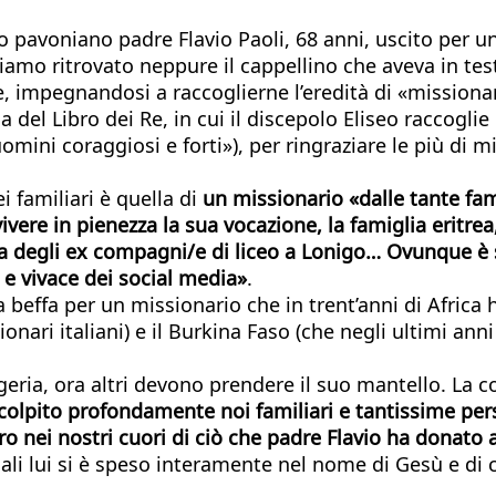
 pavoniano padre Flavio Paoli, 68 anni, uscito per un
mo ritrovato neppure il cappellino che aveva in tes
lle, impegnandosi a raccoglierne l’eredità di «missiona
del Libro dei Re, in cui il discepolo Eliseo raccoglie i
omini coraggiosi e forti»), per ringraziare le più di 
ei familiari è quella di
un missionario «dalle tante fam
ivere in pienezza la sua vocazione, la famiglia eritrea
iglia degli ex compagni/e di liceo a Lonigo… Ovunque è
 e vivace dei social media»
.
beffa per un missionario che in trent’anni di Africa ha
ionari italiani) e il Burkina Faso (che negli ultimi an
eria, ora altri devono prendere il suo mantello. La co
 colpito profondamente noi familiari e tantissime p
o nei nostri cuori di ciò che padre Flavio ha donato 
uali lui si è speso interamente nel nome di Gesù e di