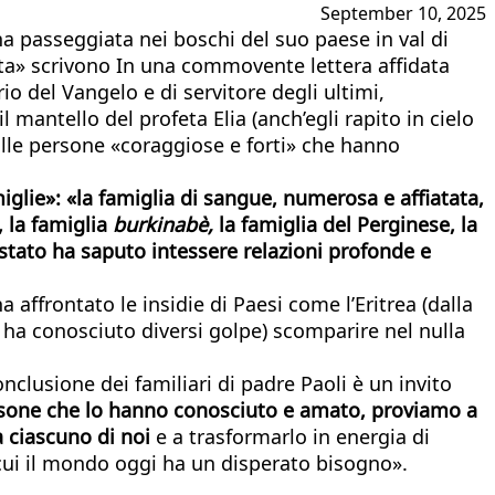
September 10, 2025
a passeggiata nei boschi del suo paese in val di
ta» scrivono In una commovente lettera affidata
rio del Vangelo e di servitore degli ultimi,
l mantello del profeta Elia (anch’egli rapito in cielo
mille persone «coraggiose e forti» che hanno
iglie»: «la famiglia di sangue, numerosa e affiatata,
, la famiglia
burkinabè,
la famiglia del Perginese, la
 stato ha saputo intessere relazioni profonde e
 affrontato le insidie di Paesi come l’Eritrea (dalla
ni ha conosciuto diversi golpe) scomparire nel nulla
nclusione dei familiari di padre Paoli è un invito
ersone che lo hanno conosciuto e amato, proviamo a
a ciascuno di noi
e a trasformarlo in energia di
 cui il mondo oggi ha un disperato bisogno».