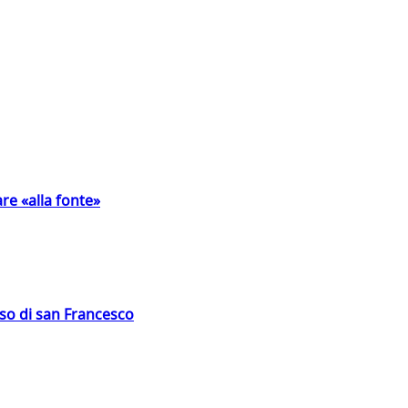
are «alla fonte»
oso di san Francesco