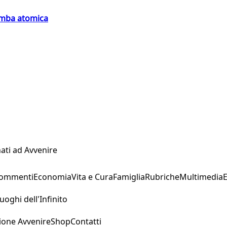
bomba atomica
ati ad Avvenire
Commenti
Economia
Vita e Cura
Famiglia
Rubriche
Multimedia
uoghi dell'Infinito
ione Avvenire
Shop
Contatti