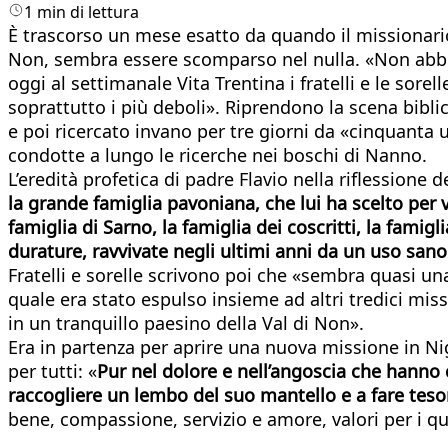
1 min di lettura
È trascorso un mese esatto da quando il missionario
Non, sembra essere scomparso nel nulla. «Non abbia
oggi al settimanale Vita Trentina i fratelli e le sore
soprattutto i più deboli». Riprendono la scena biblica 
e poi ricercato invano per tre giorni da «cinquanta u
condotte a lungo le ricerche nei boschi di Nanno.
L’eredità profetica di padre Flavio nella riflessione d
la grande famiglia pavoniana, che lui ha scelto per v
famiglia di Sarno, la famiglia dei coscritti, la fam
durature, ravvivate negli ultimi anni da un uso sano
Fratelli e sorelle scrivono poi che «sembra quasi una 
quale era stato espulso insieme ad altri tredici miss
in un tranquillo paesino della Val di Non».
Era in partenza per aprire una nuova missione in Nig
per tutti: «
Pur nel dolore e nell’angoscia che hanno
raccogliere un lembo del suo mantello e a fare tesor
bene, compassione, servizio e amore, valori per i q