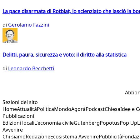
La pace disarmata di Rotblat, lo scienziato che lasciò la 
di
Gerolamo Fazzini
Delitti, paura, sicurezza e voto: il diritto alla statistica
di
Leonardo Becchetti
Abbon
Sezioni del sito
Home
Attualità
Politica
Mondo
Agorà
Podcast
Chiesa
Idee e 
Pubblicazioni
Edizioni locali
L'economia civile
Gutenberg
Popotus
Pop Up
L
Avvenire
Chi siamo
Redazione
Ecosistema Avvenire
Pubblicità
Fondaz