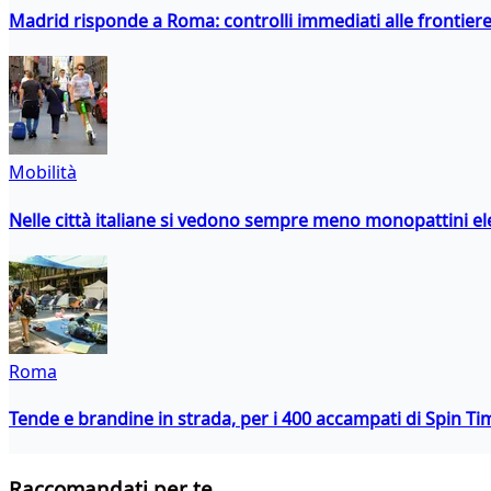
Madrid risponde a Roma: controlli immediati alle frontiere p
Mobilità
Nelle città italiane si vedono sempre meno monopattini ele
Roma
Tende e brandine in strada, per i 400 accampati di Spin T
Raccomandati per te