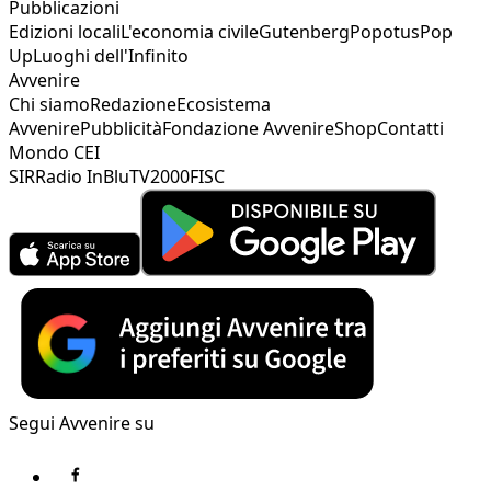
Pubblicazioni
Edizioni locali
L'economia civile
Gutenberg
Popotus
Pop
Up
Luoghi dell'Infinito
Avvenire
Chi siamo
Redazione
Ecosistema
Avvenire
Pubblicità
Fondazione Avvenire
Shop
Contatti
Mondo CEI
SIR
Radio InBlu
TV2000
FISC
Segui Avvenire su