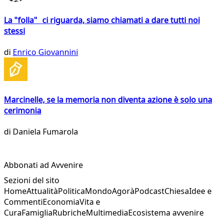
La "folla" ci riguarda, siamo chiamati a dare tutti noi
stessi
di
Enrico Giovannini
Marcinelle, se la memoria non diventa azione è solo una
cerimonia
di
Daniela Fumarola
Abbonati ad Avvenire
Sezioni del sito
Home
Attualità
Politica
Mondo
Agorà
Podcast
Chiesa
Idee e
Commenti
Economia
Vita e
Cura
Famiglia
Rubriche
Multimedia
Ecosistema avvenire