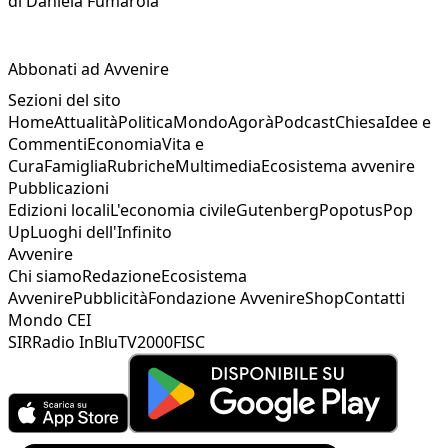
di
Daniela Fumarola
Abbonati ad Avvenire
Sezioni del sito
Home
Attualità
Politica
Mondo
Agorà
Podcast
Chiesa
Idee e
Commenti
Economia
Vita e
Cura
Famiglia
Rubriche
Multimedia
Ecosistema avvenire
Pubblicazioni
Edizioni locali
L'economia civile
Gutenberg
Popotus
Pop
Up
Luoghi dell'Infinito
Avvenire
Chi siamo
Redazione
Ecosistema
Avvenire
Pubblicità
Fondazione Avvenire
Shop
Contatti
Mondo CEI
SIR
Radio InBlu
TV2000
FISC