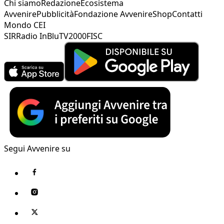
Chi siamo
Redazione
Ecosistema
Avvenire
Pubblicità
Fondazione Avvenire
Shop
Contatti
Mondo CEI
SIR
Radio InBlu
TV2000
FISC
Segui Avvenire su