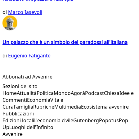
di
Marco Iasevoli
Un palazzo che è un simbolo dei paradossi all'italiana
di
Eugenio Fatigante
Abbonati ad Avvenire
Sezioni del sito
Home
Attualità
Politica
Mondo
Agorà
Podcast
Chiesa
Idee e
Commenti
Economia
Vita e
Cura
Famiglia
Rubriche
Multimedia
Ecosistema avvenire
Pubblicazioni
Edizioni locali
L'economia civile
Gutenberg
Popotus
Pop
Up
Luoghi dell'Infinito
Avvenire