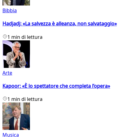
Bibbia
Hadjadj: «La salvezza è alleanza, non salvataggio»
1 min di lettura
Arte
Kapoor: «È lo spettatore che completa l’opera»
1 min di lettura
Musica